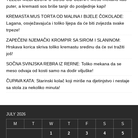
puter, a kremasti sos briše tanjir do posljednje kapi!
KREMASTA MUS TORTA OD MALINA I BIJELE ČOKOLADE:
Lagana, osvježavajuća i toliko lijepa da će biti zvijezda svake
trpeze!
ZAPEČENI NJEMAČKI KROMPIR SA SIROM I SLANINOM:
Hrskava korica skriva toliko kremastu sredinu da će svi tražiti
još!
SOČNA SVINJSKA REBRA IZ RERNE: Toliko mekana da se
meso odvaja od kosti samo na dodir viljuške!
ČUPAVA KATA: Starinski kolač koji miriše na djetinjstvo i nestaje
sa stola za nekoliko minuta!
JULY 2026
M
T
W
T
F
S
S
1
2
3
4
5