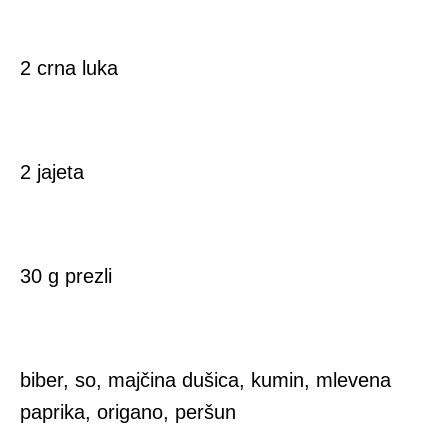
2 crna luka
2 jajeta
30 g prezli
biber, so, majčina dušica, kumin, mlevena
paprika, origano, peršun