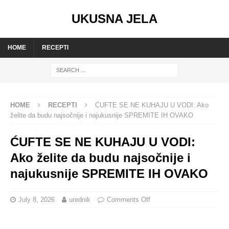
UKUSNA JELA
HOME
RECEPTI
HOME
RECEPTI
ĆUFTE SE NE KUHAJU U VODI: Ako
želite da budu najsočnije i najukusnije SPREMITE IH OVAKO
ĆUFTE SE NE KUHAJU U VODI:
Ako želite da budu najsočnije i
najukusnije SPREMITE IH OVAKO
July 8, 2026
urednik
Comments Off