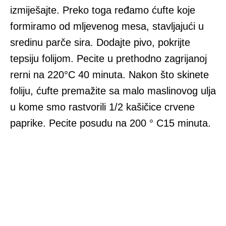
izmiješajte. Preko toga ređamo ćufte koje
formiramo od mljevenog mesa, stavljajući u
sredinu parče sira. Dodajte pivo, pokrijte
tepsiju folijom. Pecite u prethodno zagrijanoj
rerni na 220°C 40 minuta. Nakon što skinete
foliju, ćufte premažite sa malo maslinovog ulja
u kome smo rastvorili 1/2 kašičice crvene
paprike. Pecite posudu na 200 ° C15 minuta.