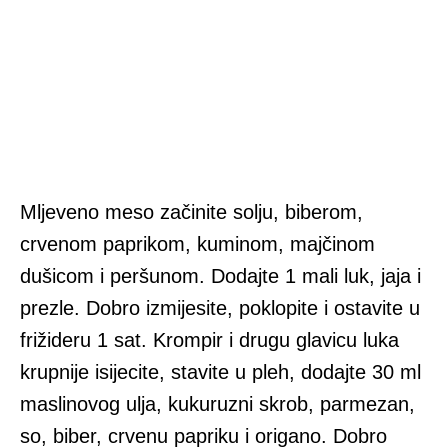
Mljeveno meso začinite solju, biberom,
crvenom paprikom, kuminom, majčinom
dušicom i peršunom. Dodajte 1 mali luk, jaja i
prezle. Dobro izmijesite, poklopite i ostavite u
frižideru 1 sat. Krompir i drugu glavicu luka
krupnije isijecite, stavite u pleh, dodajte 30 ml
maslinovog ulja, kukuruzni skrob, parmezan,
so, biber, crvenu papriku i origano. Dobro