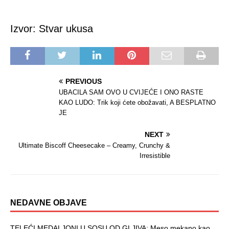
Izvor: Stvar ukusa
PREVIOUS
UBACILA SAM OVO U CVIJEĆE I ONO RASTE
KAO LUDO: Trik koji ćete obožavati, A BESPLATNO
JE
NEXT
Ultimate Biscoff Cheesecake – Creamy, Crunchy &
Irresistible
NEDAVNE OBJAVE
TELEĆI MEDALJONI U SOSU OD GLJIVA: Meso mekano kao