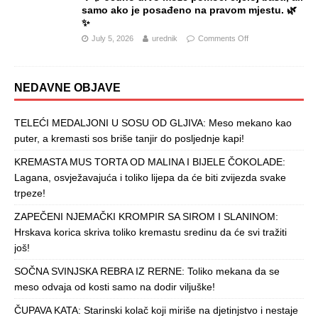
samo ako je posađeno na pravom mjestu. 🌿
✨
July 5, 2026
urednik
Comments Off
NEDAVNE OBJAVE
TELEĆI MEDALJONI U SOSU OD GLJIVA: Meso mekano kao
puter, a kremasti sos briše tanjir do posljednje kapi!
KREMASTA MUS TORTA OD MALINA I BIJELE ČOKOLADE:
Lagana, osvježavajuća i toliko lijepa da će biti zvijezda svake
trpeze!
ZAPEČENI NJEMAČKI KROMPIR SA SIROM I SLANINOM:
Hrskava korica skriva toliko kremastu sredinu da će svi tražiti
još!
SOČNA SVINJSKA REBRA IZ RERNE: Toliko mekana da se
meso odvaja od kosti samo na dodir viljuške!
ČUPAVA KATA: Starinski kolač koji miriše na djetinjstvo i nestaje