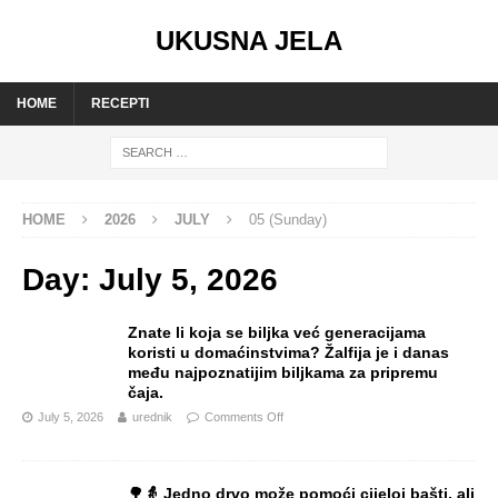
UKUSNA JELA
HOME
RECEPTI
HOME
2026
JULY
05 (Sunday)
Day:
July 5, 2026
Znate li koja se biljka već generacijama
koristi u domaćinstvima? Žalfija je i danas
među najpoznatijim biljkama za pripremu
čaja.
July 5, 2026
urednik
Comments Off
🌳👵 Jedno drvo može pomoći cijeloj bašti, ali