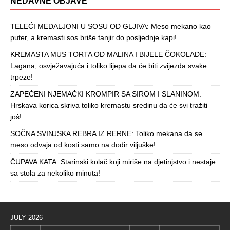
NEDAVNE OBJAVE
TELEĆI MEDALJONI U SOSU OD GLJIVA: Meso mekano kao
puter, a kremasti sos briše tanjir do posljednje kapi!
KREMASTA MUS TORTA OD MALINA I BIJELE ČOKOLADE:
Lagana, osvježavajuća i toliko lijepa da će biti zvijezda svake
trpeze!
ZAPEČENI NJEMAČKI KROMPIR SA SIROM I SLANINOM:
Hrskava korica skriva toliko kremastu sredinu da će svi tražiti
još!
SOČNA SVINJSKA REBRA IZ RERNE: Toliko mekana da se
meso odvaja od kosti samo na dodir viljuške!
ČUPAVA KATA: Starinski kolač koji miriše na djetinjstvo i nestaje
sa stola za nekoliko minuta!
JULY 2026