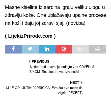
Masne kiseline iz sardina igraju veliku ulogu u
zdravlju kože. One ublažavaju upalne procese
na koži i daju joj zdravi sjaj. (novi.ba)
( LijekizPrirode.com )
PREVIOUS
Uvečer pred spavanje istrljajte vrat CRVENIM
LUKOM: Rezultat će vas iznenaditi
NEXT
ULJE OD LJUTIH PAPRIČICA: Evo šta sve može da
izliječi (RECEPT)