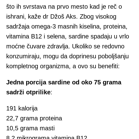
što ih svrstava na prvo mesto kad je reč o
ishrani, kaže dr Džoš Aks. Zbog visokog
sadržaja omega-3 masnih kiselina, proteina,
vitamina B12 i selena, sardine spadaju u vrlo
moćne čuvare zdravlja. Ukoliko se redovno
konzumiraju, mogu da doprinesu poboljšanju
kompletnog organizma, a ovo su benefiti:
Jedna porcija sardine od oko 75 grama
sadrži otprilike
:
191 kalorija
22,7 grama proteina
10,5 grama masti
8,2 mikrograma vitamina B12