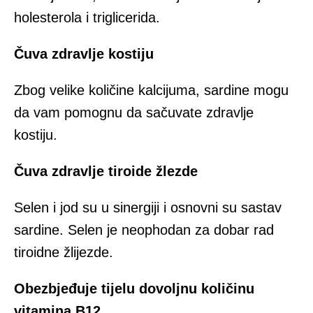
holesterola i triglicerida.
Čuva zdravlje kostiju
Zbog velike količine kalcijuma, sardine mogu
da vam pomognu da sačuvate zdravlje
kostiju.
Čuva zdravlje tiroide žlezde
Selen i jod su u sinergiji i osnovni su sastav
sardine. Selen je neophodan za dobar rad
tiroidne žlijezde.
Obezbjeđuje tijelu dovoljnu količinu
vitamina B12