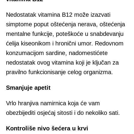
Nedostatak vitamina B12 može izazvati
simptome poput oštećenja nerava, oštećenja
mentalne funkcije, poteškoće u snabdevanju
ćelija kiseonikom i hronični umor. Redovnom
konzumacijom sardine, nadomestićete
nedostatak ovog vitamina koji je ključan za
pravilno funkcionisanje celog organizma.
Smanjuje apetit
Vrlo hranjiva namirnica koja će vam
obezbijediti osjećaj sitosti i do nekoliko sati.
Kontroliše nivo šećera u krvi