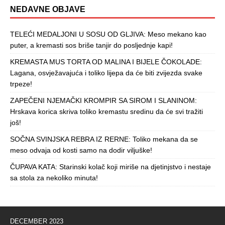
NEDAVNE OBJAVE
TELEĆI MEDALJONI U SOSU OD GLJIVA: Meso mekano kao
puter, a kremasti sos briše tanjir do posljednje kapi!
KREMASTA MUS TORTA OD MALINA I BIJELE ČOKOLADE:
Lagana, osvježavajuća i toliko lijepa da će biti zvijezda svake
trpeze!
ZAPEČENI NJEMAČKI KROMPIR SA SIROM I SLANINOM:
Hrskava korica skriva toliko kremastu sredinu da će svi tražiti
još!
SOČNA SVINJSKA REBRA IZ RERNE: Toliko mekana da se
meso odvaja od kosti samo na dodir viljuške!
ČUPAVA KATA: Starinski kolač koji miriše na djetinjstvo i nestaje
sa stola za nekoliko minuta!
DECEMBER 2023