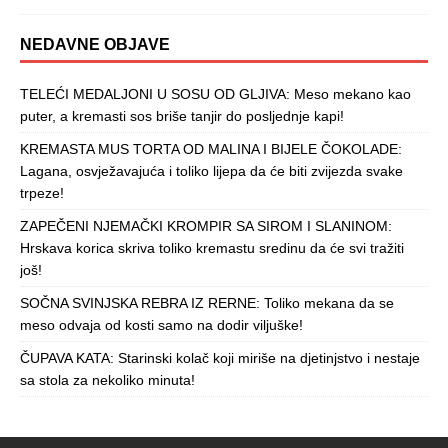
NEDAVNE OBJAVE
TELEĆI MEDALJONI U SOSU OD GLJIVA: Meso mekano kao
puter, a kremasti sos briše tanjir do posljednje kapi!
KREMASTA MUS TORTA OD MALINA I BIJELE ČOKOLADE:
Lagana, osvježavajuća i toliko lijepa da će biti zvijezda svake
trpeze!
ZAPEČENI NJEMAČKI KROMPIR SA SIROM I SLANINOM:
Hrskava korica skriva toliko kremastu sredinu da će svi tražiti
još!
SOČNA SVINJSKA REBRA IZ RERNE: Toliko mekana da se
meso odvaja od kosti samo na dodir viljuške!
ČUPAVA KATA: Starinski kolač koji miriše na djetinjstvo i nestaje
sa stola za nekoliko minuta!