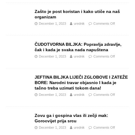
Zašto je post koristan i kako utiče na naš
organizam
December 1, 2023
urednik
Comments Off
ČUDOTVORNA BILJKA: Popravlja zdravlje,
čak i kada je svaka nada napuštena
December 1, 2023
urednik
Comments Off
JEFTINA BILJKA LIJEČI ZGLOBOVE I ZATEŽE
BORE: Narodni travar objasnio I kada je
tačno treba uzimati tokom dana!
December 1, 2023
urednik
Comments Off
Zovu ga i gospina vlas ili zečji mak:
Gorocvijet prija srcu
December 1, 2023
urednik
Comments Off