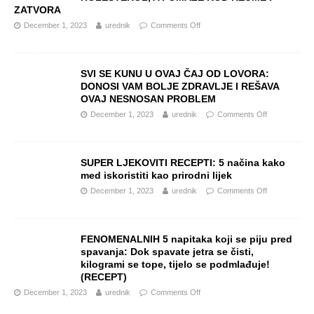
ZATVORA
December 1, 2023
urednik
Comments Off
SVI SE KUNU U OVAJ ČAJ OD LOVORA:
DONOSI VAM BOLJE ZDRAVLJE I REŠAVA
OVAJ NESNOSAN PROBLEM
December 1, 2023
urednik
Comments Off
SUPER LJEKOVITI RECEPTI: 5 načina kako
med iskoristiti kao prirodni lijek
December 1, 2023
urednik
Comments Off
FENOMENALNIH 5 napitaka koji se piju pred
spavanja: Dok spavate jetra se čisti,
kilogrami se tope, tijelo se podmlađuje!
(RECEPT)
December 1, 2023
urednik
Comments Off