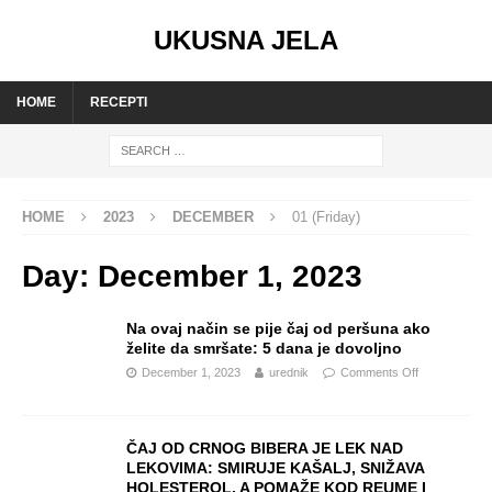
UKUSNA JELA
HOME
RECEPTI
HOME
2023
DECEMBER
01 (Friday)
Day:
December 1, 2023
Na ovaj način se pije čaj od peršuna ako
želite da smršate: 5 dana je dovoljno
December 1, 2023
urednik
Comments Off
ČAJ OD CRNOG BIBERA JE LEK NAD
LEKOVIMA: SMIRUJE KAŠALJ, SNIŽAVA
HOLESTEROL, A POMAŽE KOD REUME I