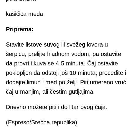
kašičica meda
Priprema:
Stavite listove suvog ili svežeg lovora u
šerpicu, prelijte hladnom vodom, pa ostavite
da provri i kuva se 4-5 minuta. Čaj ostavite
poklopljen da odstoji još 10 minuta, procedite i
dodajte limun i med po želji. Piti umereno vruć
čaj u manjim, ali čestim gutljajima.
Dnevno možete piti i do litar ovog čaja.
(Espreso/Srećna republika)