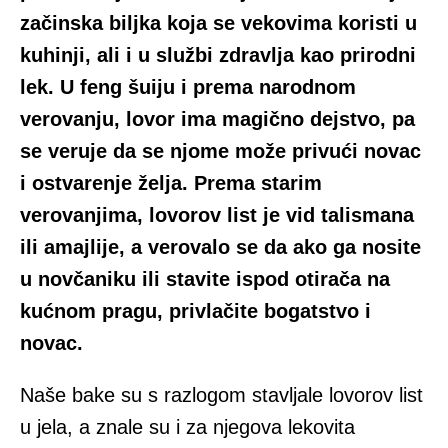
začinska biljka koja se vekovima koristi u
kuhinji, ali i u službi zdravlja kao prirodni
lek. U feng šuiju i prema narodnom
verovanju, lovor ima magično dejstvo, pa
se veruje da se njome može privući novac
i ostvarenje želja. Prema starim
verovanjima, lovorov list je vid talismana
ili amajlije, a verovalo se da ako ga nosite
u novčaniku ili stavite ispod otirača na
kućnom pragu, privlačite bogatstvo i
novac.
Naše bake su s razlogom stavljale lovorov list
u jela, a znale su i za njegova lekovita