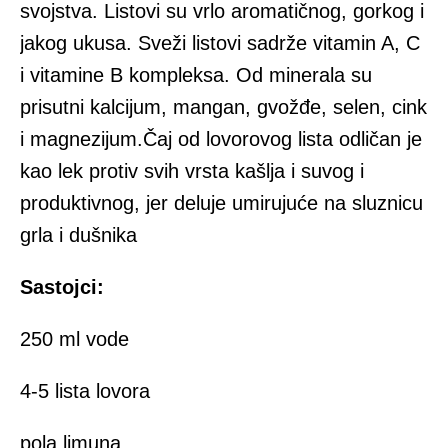
svojstva. Listovi su vrlo aromatičnog, gorkog i
jakog ukusa. Sveži listovi sadrže vitamin A, C
i vitamine B kompleksa. Od minerala su
prisutni kalcijum, mangan, gvožđe, selen, cink
i magnezijum.Čaj od lovorovog lista odličan je
kao lek protiv svih vrsta kašlja i suvog i
produktivnog, jer deluje umirujuće na sluznicu
grla i dušnika
Sastojci:
250 ml vode
4-5 lista lovora
pola limuna