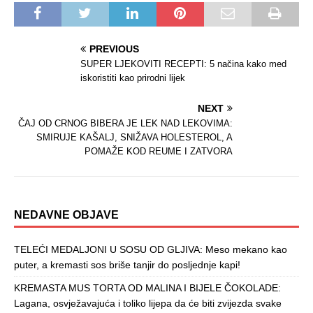
PREVIOUS
SUPER LJEKOVITI RECEPTI: 5 načina kako med
iskoristiti kao prirodni lijek
NEXT
ČAJ OD CRNOG BIBERA JE LEK NAD LEKOVIMA:
SMIRUJE KAŠALJ, SNIŽAVA HOLESTEROL, A
POMAŽE KOD REUME I ZATVORA
NEDAVNE OBJAVE
TELEĆI MEDALJONI U SOSU OD GLJIVA: Meso mekano kao
puter, a kremasti sos briše tanjir do posljednje kapi!
KREMASTA MUS TORTA OD MALINA I BIJELE ČOKOLADE:
Lagana, osvježavajuća i toliko lijepa da će biti zvijezda svake