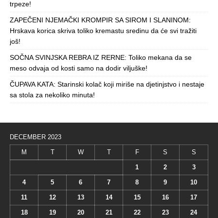
trpeze!
ZAPEČENI NJEMAČKI KROMPIR SA SIROM I SLANINOM:
Hrskava korica skriva toliko kremastu sredinu da će svi tražiti
još!
SOČNA SVINJSKA REBRA IZ RERNE: Toliko mekana da se
meso odvaja od kosti samo na dodir viljuške!
ČUPAVA KATA: Starinski kolač koji miriše na djetinjstvo i nestaje
sa stola za nekoliko minuta!
DECEMBER 2023
M
T
W
T
F
S
S
1
2
3
4
5
6
7
8
9
10
11
12
13
14
15
16
17
18
19
20
21
22
23
24