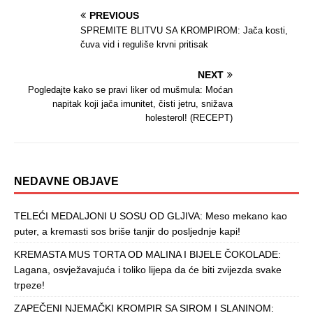
PREVIOUS
SPREMITE BLITVU SA KROMPIROM: Jača kosti,
čuva vid i reguliše krvni pritisak
NEXT
Pogledajte kako se pravi liker od mušmula: Moćan
napitak koji jača imunitet, čisti jetru, snižava
holesterol! (RECEPT)
NEDAVNE OBJAVE
TELEĆI MEDALJONI U SOSU OD GLJIVA: Meso mekano kao
puter, a kremasti sos briše tanjir do posljednje kapi!
KREMASTA MUS TORTA OD MALINA I BIJELE ČOKOLADE:
Lagana, osvježavajuća i toliko lijepa da će biti zvijezda svake
trpeze!
ZAPEČENI NJEMAČKI KROMPIR SA SIROM I SLANINOM: