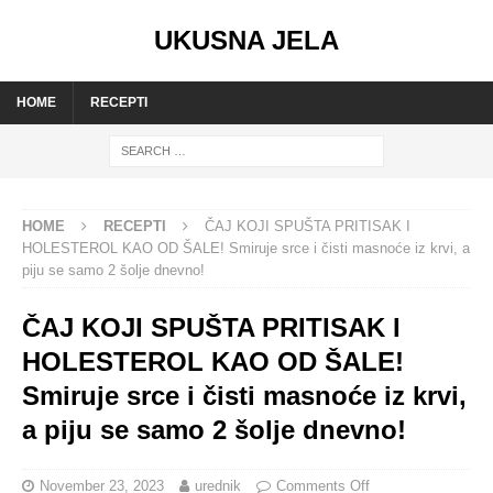
UKUSNA JELA
HOME
RECEPTI
HOME
RECEPTI
ČAJ KOJI SPUŠTA PRITISAK I
HOLESTEROL KAO OD ŠALE! Smiruje srce i čisti masnoće iz krvi, a
piju se samo 2 šolje dnevno!
ČAJ KOJI SPUŠTA PRITISAK I
HOLESTEROL KAO OD ŠALE!
Smiruje srce i čisti masnoće iz krvi,
a piju se samo 2 šolje dnevno!
November 23, 2023
urednik
Comments Off