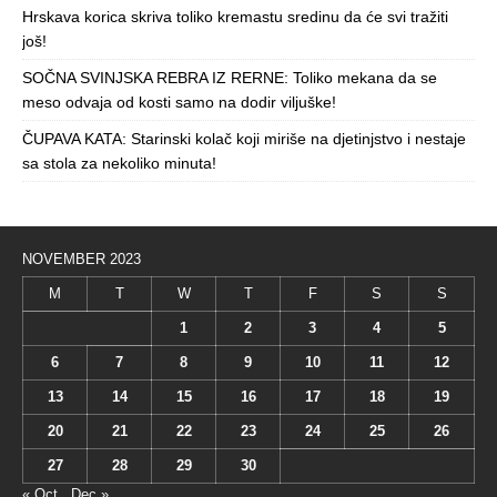
Hrskava korica skriva toliko kremastu sredinu da će svi tražiti
još!
SOČNA SVINJSKA REBRA IZ RERNE: Toliko mekana da se
meso odvaja od kosti samo na dodir viljuške!
ČUPAVA KATA: Starinski kolač koji miriše na djetinjstvo i nestaje
sa stola za nekoliko minuta!
NOVEMBER 2023
M
T
W
T
F
S
S
1
2
3
4
5
6
7
8
9
10
11
12
13
14
15
16
17
18
19
20
21
22
23
24
25
26
27
28
29
30
« Oct
Dec »