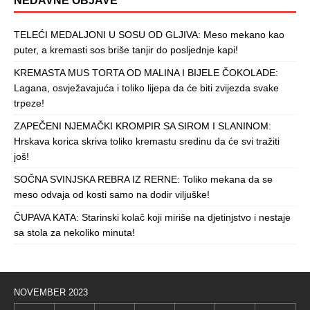
NEDAVNE OBJAVE
TELEĆI MEDALJONI U SOSU OD GLJIVA: Meso mekano kao
puter, a kremasti sos briše tanjir do posljednje kapi!
KREMASTA MUS TORTA OD MALINA I BIJELE ČOKOLADE:
Lagana, osvježavajuća i toliko lijepa da će biti zvijezda svake
trpeze!
ZAPEČENI NJEMAČKI KROMPIR SA SIROM I SLANINOM:
Hrskava korica skriva toliko kremastu sredinu da će svi tražiti
još!
SOČNA SVINJSKA REBRA IZ RERNE: Toliko mekana da se
meso odvaja od kosti samo na dodir viljuške!
ČUPAVA KATA: Starinski kolač koji miriše na djetinjstvo i nestaje
sa stola za nekoliko minuta!
NOVEMBER 2023