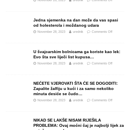
November 28, 2023
urednik
Comments Off
Jedna sjemenka na dan može da vas spasi
od holesterola i moždanog udara
November 28, 2023
urednik
Comments Off
U švajcarskim bolnicama ga koriste kao lek:
Evo šta sve liječi list kupusa…
November 28, 2023
urednik
Comments Off
NEĆETE VJEROVATI ŠTA ĆE SE DOGODITI:
Zapalite žalfiju u kući i za samo nekoliko
minuta desiće se čudo…
November 28, 2023
urednik
Comments Off
NIKAD SE LAKŠE NISAM RIJEŠILA
PROBLEMA: Ovaj moćni čaj je najbolji lijek za