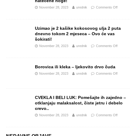
natečene noge!
November 28, 2023
urednik
Comments Off
Uzimao je 2 kašike kokosovog ulja 2 puta
dnevno tokom 2 mjeseca – Ovo će vas
šokirati!
November 28, 2023
urednik
Comments Off
Borovica ili kleka – ljekovito drvo čuda
November 28, 2023
urednik
Comments Off
CVEKLA I BELI LUK: Pomešajte ih zajedno –
otklanjaju malaksalost, čiste jetru i debelo
crevo..
November 28, 2023
urednik
Comments Off