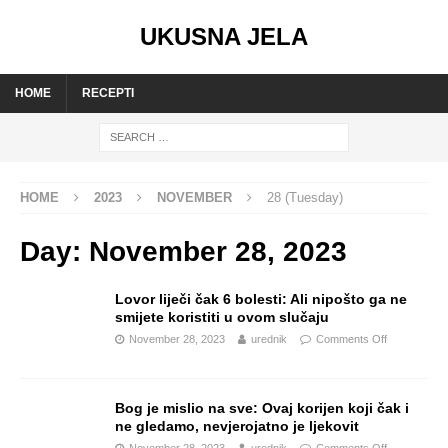
UKUSNA JELA
HOME
RECEPTI
HOME
2023
NOVEMBER
28 (Tuesday)
Day:
November 28, 2023
Lovor liječi čak 6 bolesti: Ali nipošto ga ne
smijete koristiti u ovom slučaju
November 28, 2023
urednik
Comments Off
Bog je mislio na sve: Ovaj korijen koji čak i
ne gledamo, nevjerojatno je ljekovit