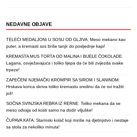
NEDAVNE OBJAVE
TELEĆI MEDALJONI U SOSU OD GLJIVA: Meso mekano kao
puter, a kremasti sos briše tanjir do posljednje kapi!
KREMASTA MUS TORTA OD MALINA I BIJELE ČOKOLADE:
Lagana, osvježavajuća i toliko lijepa da će biti zvijezda svake
trpeze!
ZAPEČENI NJEMAČKI KROMPIR SA SIROM I SLANINOM:
Hrskava korica skriva toliko kremastu sredinu da će svi tražiti
još!
SOČNA SVINJSKA REBRA IZ RERNE: Toliko mekana da se
meso odvaja od kosti samo na dodir viljuške!
ČUPAVA KATA: Starinski kolač koji miriše na djetinjstvo i nestaje
sa stola za nekoliko minuta!