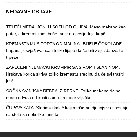
NEDAVNE OBJAVE
TELEĆI MEDALJONI U SOSU OD GLJIVA: Meso mekano kao
puter, a kremasti sos briše tanjir do posljednje kapi!
KREMASTA MUS TORTA OD MALINA I BIJELE ČOKOLADE:
Lagana, osvježavajuća i toliko lijepa da će biti zvijezda svake
trpeze!
ZAPEČENI NJEMAČKI KROMPIR SA SIROM I SLANINOM:
Hrskava korica skriva toliko kremastu sredinu da će svi tražiti
još!
SOČNA SVINJSKA REBRA IZ RERNE: Toliko mekana da se
meso odvaja od kosti samo na dodir viljuške!
ČUPAVA KATA: Starinski kolač koji miriše na djetinjstvo i nestaje
sa stola za nekoliko minuta!