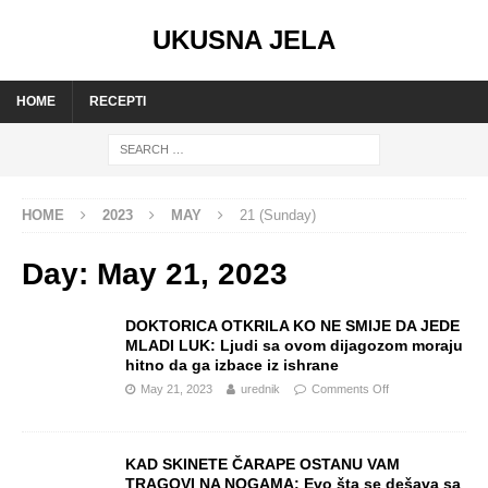
UKUSNA JELA
HOME
RECEPTI
HOME
2023
MAY
21 (Sunday)
Day:
May 21, 2023
DOKTORICA OTKRILA KO NE SMIJE DA JEDE
MLADI LUK: Ljudi sa ovom dijagozom moraju
hitno da ga izbace iz ishrane
May 21, 2023
urednik
Comments Off
KAD SKINETE ČARAPE OSTANU VAM
TRAGOVI NA NOGAMA: Evo šta se dešava sa