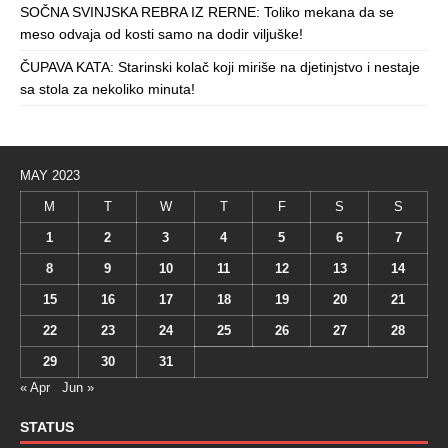
SOČNA SVINJSKA REBRA IZ RERNE: Toliko mekana da se
meso odvaja od kosti samo na dodir viljuške!
ČUPAVA KATA: Starinski kolač koji miriše na djetinjstvo i nestaje
sa stola za nekoliko minuta!
MAY 2023
M
T
W
T
F
S
S
1
2
3
4
5
6
7
8
9
10
11
12
13
14
15
16
17
18
19
20
21
22
23
24
25
26
27
28
29
30
31
« Apr
Jun »
STATUS