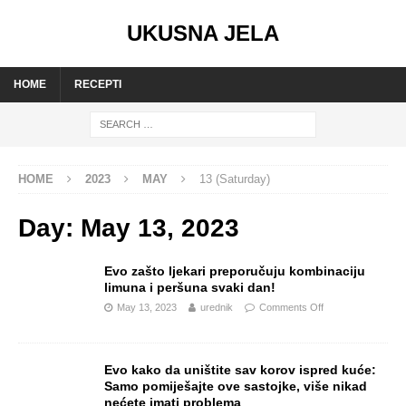
UKUSNA JELA
HOME
RECEPTI
HOME
2023
MAY
13 (Saturday)
Day:
May 13, 2023
Evo zašto ljekari preporučuju kombinaciju
limuna i peršuna svaki dan!
May 13, 2023
urednik
Comments Off
Evo kako da uništite sav korov ispred kuće:
Samo pomiješajte ove sastojke, više nikad
nećete imati problema