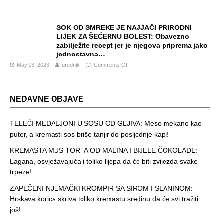
SOK OD SMREKE JE NAJJAČI PRIRODNI
LIJEK ZA ŠEĆERNU BOLEST: Obavezno
zabilježite recept jer je njegova priprema jako
jednostavna…
May 13, 2023
urednik
Comments Off
NEDAVNE OBJAVE
TELEĆI MEDALJONI U SOSU OD GLJIVA: Meso mekano kao
puter, a kremasti sos briše tanjir do posljednje kapi!
KREMASTA MUS TORTA OD MALINA I BIJELE ČOKOLADE:
Lagana, osvježavajuća i toliko lijepa da će biti zvijezda svake
trpeze!
ZAPEČENI NJEMAČKI KROMPIR SA SIROM I SLANINOM:
Hrskava korica skriva toliko kremastu sredinu da će svi tražiti
još!