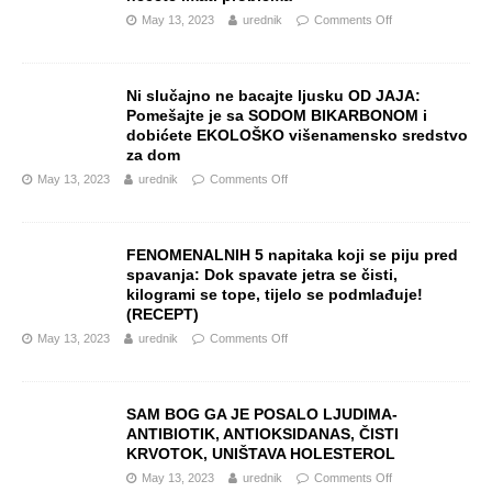
May 13, 2023
urednik
Comments Off
Ni slučajno ne bacajte ljusku OD JAJA:
Pomešajte je sa SODOM BIKARBONOM i
dobićete EKOLOŠKO višenamensko sredstvo
za dom
May 13, 2023
urednik
Comments Off
FENOMENALNIH 5 napitaka koji se piju pred
spavanja: Dok spavate jetra se čisti,
kilogrami se tope, tijelo se podmlađuje!
(RECEPT)
May 13, 2023
urednik
Comments Off
SAM BOG GA JE POSALO LJUDIMA-
ANTIBIOTIK, ANTIOKSIDANAS, ČISTI
KRVOTOK, UNIŠTAVA HOLESTEROL
May 13, 2023
urednik
Comments Off