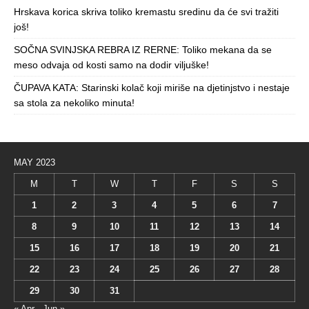
Hrskava korica skriva toliko kremastu sredinu da će svi tražiti
još!
SOČNA SVINJSKA REBRA IZ RERNE: Toliko mekana da se
meso odvaja od kosti samo na dodir viljuške!
ČUPAVA KATA: Starinski kolač koji miriše na djetinjstvo i nestaje
sa stola za nekoliko minuta!
MAY 2023
M
T
W
T
F
S
S
1
2
3
4
5
6
7
8
9
10
11
12
13
14
15
16
17
18
19
20
21
22
23
24
25
26
27
28
29
30
31
« Apr
Jun »