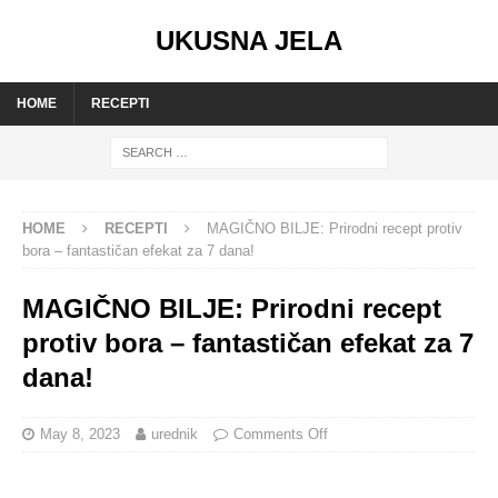
UKUSNA JELA
HOME
RECEPTI
HOME
RECEPTI
MAGIČNO BILJE: Prirodni recept protiv
bora – fantastičan efekat za 7 dana!
MAGIČNO BILJE: Prirodni recept
protiv bora – fantastičan efekat za 7
dana!
May 8, 2023
urednik
Comments Off