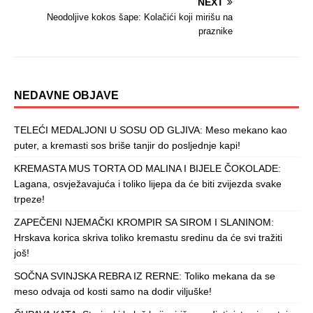
NEXT
Neodoljive kokos šape: Kolačići koji mirišu na
praznike
NEDAVNE OBJAVE
TELEĆI MEDALJONI U SOSU OD GLJIVA: Meso mekano kao
puter, a kremasti sos briše tanjir do posljednje kapi!
KREMASTA MUS TORTA OD MALINA I BIJELE ČOKOLADE:
Lagana, osvježavajuća i toliko lijepa da će biti zvijezda svake
trpeze!
ZAPEČENI NJEMAČKI KROMPIR SA SIROM I SLANINOM:
Hrskava korica skriva toliko kremastu sredinu da će svi tražiti
još!
SOČNA SVINJSKA REBRA IZ RERNE: Toliko mekana da se
meso odvaja od kosti samo na dodir viljuške!