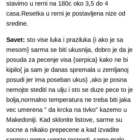
stavimo u rerni na 180c oko 3,5 do 4
casa.Resetka u rerni je postavljena nize od
sredine.
Savet:
sto vise luka i praziluka {i ako je sa
mesom} sarma se biti ukusnija, dobro je da je
posuda za pecenje visa {serpica} kako ne bi
kipilo{ ja sam je danas spremala u zemljanoj
posudi jer ima poseban ukus} ,ako je posna
nemojte stediti na ulju i sto se duze pece to je
bolja,normalno temperatura ne treba biti jaka
vec umerena ” da krcka na tivko” kazemo u
Makedoniji. Kad sklonite listove, sarme su
socne a nikako prepecene a kad izvadite
sarmicu nema uopste tecnosti, samo malo