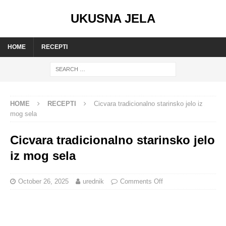
UKUSNA JELA
HOME
RECEPTI
HOME
RECEPTI
Cicvara tradicionalno starinsko jelo iz
mog sela
Cicvara tradicionalno starinsko jelo
iz mog sela
October 26, 2025
urednik
Comments Off