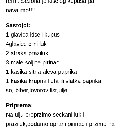
rerni. Sezona je kiselog kupusa pa
navalimo!!!!
Sastojci:
1 glavica kiseli kupus
4glavice crni luk
2 straka praziluk
3 male soljice pirinac
1 kasika sitna aleva paprika
1 kasika krupna ljuta ili slatka paprika
so, biber,lovorov list,ulje
Priprema:
Na ulju proprzimo seckani luk i
praziluk,dodamo oprani pirinac i przimo na