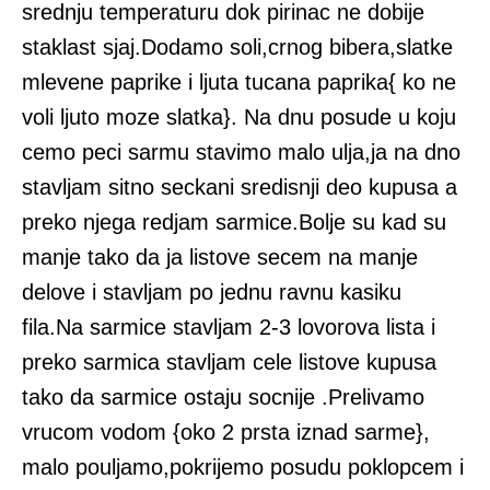
srednju temperaturu dok pirinac ne dobije
staklast sjaj.Dodamo soli,crnog bibera,slatke
mlevene paprike i ljuta tucana paprika{ ko ne
voli ljuto moze slatka}. Na dnu posude u koju
cemo peci sarmu stavimo malo ulja,ja na dno
stavljam sitno seckani sredisnji deo kupusa a
preko njega redjam sarmice.Bolje su kad su
manje tako da ja listove secem na manje
delove i stavljam po jednu ravnu kasiku
fila.Na sarmice stavljam 2-3 lovorova lista i
preko sarmica stavljam cele listove kupusa
tako da sarmice ostaju socnije .Prelivamo
vrucom vodom {oko 2 prsta iznad sarme},
malo pouljamo,pokrijemo posudu poklopcem i