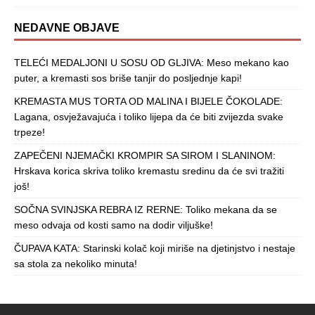
NEDAVNE OBJAVE
TELEĆI MEDALJONI U SOSU OD GLJIVA: Meso mekano kao
puter, a kremasti sos briše tanjir do posljednje kapi!
KREMASTA MUS TORTA OD MALINA I BIJELE ČOKOLADE:
Lagana, osvježavajuća i toliko lijepa da će biti zvijezda svake
trpeze!
ZAPEČENI NJEMAČKI KROMPIR SA SIROM I SLANINOM:
Hrskava korica skriva toliko kremastu sredinu da će svi tražiti
još!
SOČNA SVINJSKA REBRA IZ RERNE: Toliko mekana da se
meso odvaja od kosti samo na dodir viljuške!
ČUPAVA KATA: Starinski kolač koji miriše na djetinjstvo i nestaje
sa stola za nekoliko minuta!