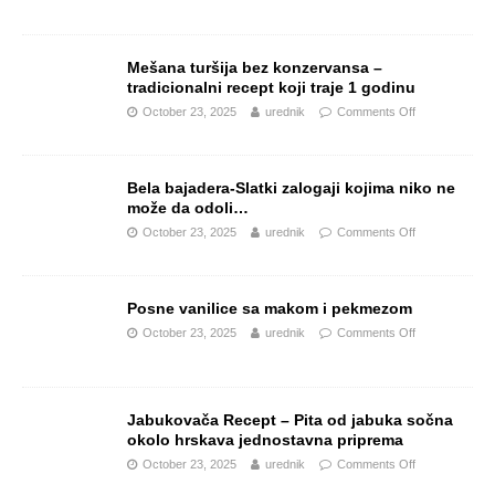
Mešana turšija bez konzervansa –
tradicionalni recept koji traje 1 godinu
October 23, 2025
urednik
Comments Off
Bela bajadera-Slatki zalogaji kojima niko ne
može da odoli…
October 23, 2025
urednik
Comments Off
Posne vanilice sa makom i pekmezom
October 23, 2025
urednik
Comments Off
Jabukovača Recept – Pita od jabuka sočna
okolo hrskava jednostavna priprema
October 23, 2025
urednik
Comments Off