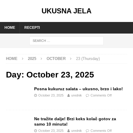
UKUSNA JELA
HOME
RECEPTI
HOME
2025
OCTOBER
23 (Thursday)
Day:
October 23, 2025
Posna kukuruz salata – ukusno, brzo i lako!
October 23, 2025
urednik
Comments Off
Ne tražite dalje! Brzi keks kolač gotov za
samo 10 minuta!
October 23, 2025
urednik
Comments Off