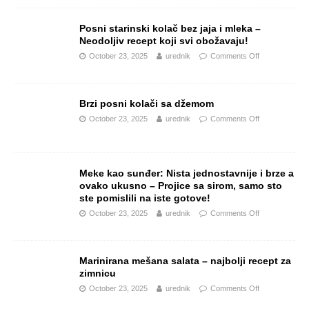
Posni starinski kolač bez jaja i mleka –
Neodoljiv recept koji svi obožavaju!
October 23, 2025
urednik
Comments Off
Brzi posni kolači sa džemom
October 23, 2025
urednik
Comments Off
Meke kao sunđer: Nista jednostavnije i brze a
ovako ukusno – Projice sa sirom, samo sto
ste pomislili na iste gotove!
October 23, 2025
urednik
Comments Off
Marinirana mešana salata – najbolji recept za
zimnicu
October 23, 2025
urednik
Comments Off