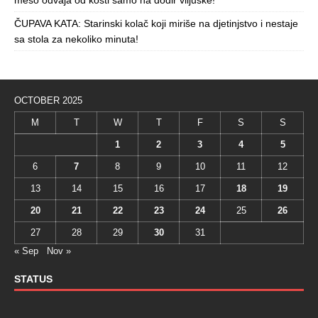
meso odvaja od kosti samo na dodir viljuške!
ČUPAVA KATA: Starinski kolač koji miriše na djetinjstvo i nestaje
sa stola za nekoliko minuta!
OCTOBER 2025
M
T
W
T
F
S
S
1
2
3
4
5
6
7
8
9
10
11
12
13
14
15
16
17
18
19
20
21
22
23
24
25
26
27
28
29
30
31
« Sep
Nov »
STATUS