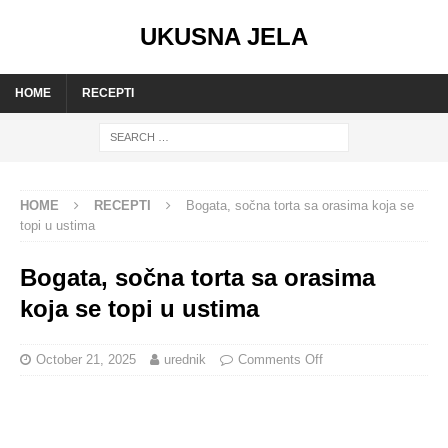
UKUSNA JELA
HOME
RECEPTI
HOME
RECEPTI
Bogata, sočna torta sa orasima koja se
topi u ustima
Bogata, sočna torta sa orasima
koja se topi u ustima
October 21, 2025
urednik
Comments Off