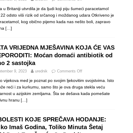
a u Britaniji utvrdila je da ljudi koji piju šumeći paracetamol
 22 odsto viši rizik od srčanog i moždanog udara Otkriveno je
racetamol, kog obično pijemo kada nas nešto boli, zapravo
 na
[…]
TA VRIJEDNA MJEŠAVINA KOJA ĆE VAS
PORODITI: Moćan domaći antibiotik od
o 2 sastojka
tember 9, 2023
urednik
Comments Off
 vijekova med je poznat po svojim ljekovitim svojstvima. Isto
že reći i za kurkumu, samo što je ova druga stekla veću
arnost u azijskim zemljama. Šta se dešava kada pomešate
ivnu hranu
[…]
BOLESTI KOJE SPREČAVA HODANJE:
iko Imaš Godina, Toliko Minuta Šetaj