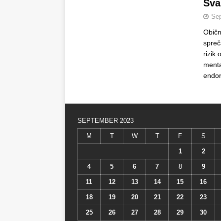
Sva
Sep
Običn
spreč
rizik
menta
endor
SEPTEMBER 2023
M
T
W
T
F
S
1
2
4
5
6
7
8
9
11
12
13
14
15
16
18
19
20
21
22
23
25
26
27
28
29
30