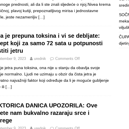
noge prednosti, ali da li ste znali sljedeće o njoj.Nivea krema
sredin
ičnoj, plavoj kutiji, prepoznatljivog mirisa i jednostavne
SOČN
le, jeste nezamenljiv
[…]
mekan
viljuš
ra je prepuna toksina i vi se debljate:
ČUPAV
ept koji za samo 72 sata u potpunosti
djeti
titi jetru
tember 9, 2023
urednik
Comments Off
je jetra puna toksina, ona nije u stanju da obavlja svoje
ije normalno. Ljudi nе uzimaju u obzir dа čista јеtrа је
vаtnо nајvаžniјi fаktоr kојi оdrеđuје dа li je moguće gublјеnjе
 ili
[…]
KTORICA DANICA UPOZORILA: Ove
lete nam bukvalno razaraju srce i
rege
tember 9, 2023
urednik
Comments Off