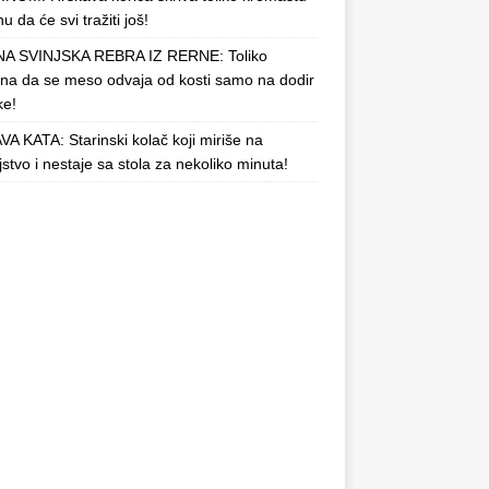
u da će svi tražiti još!
A SVINJSKA REBRA IZ RERNE: Toliko
a da se meso odvaja od kosti samo na dodir
ke!
A KATA: Starinski kolač koji miriše na
njstvo i nestaje sa stola za nekoliko minuta!