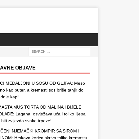
AVNE OBJAVE
ĆI MEDALJONI U SOSU OD GLJIVA: Meso
o kao puter, a kremasti sos briše tanjir do
ednje kapi!
ASTA MUS TORTA OD MALINA I BIJELE
ADE: Lagana, osvježavajuća i toliko lijepa
 biti zvijezda svake trpeze!
ČENI NJEMAČKI KROMPIR SA SIROM I
NOM: Hrskava korica skriva toliko kremastu