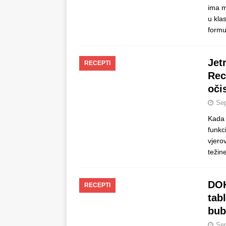
ima m
minuta!
RECEPTI
u klas
formu
Jet
RECEPTI
Rec
očis
Sep
Kada 
funkc
vjеrо
tеžinе
DO
RECEPTI
tab
bub
Sep