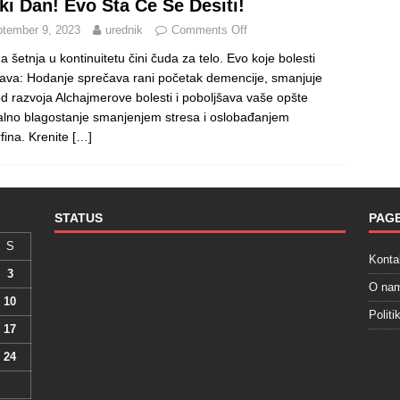
ki Dan! Evo Šta Će Se Desiti!
tember 9, 2023
urednik
Comments Off
a šetnja u kontinuitetu čini čuda za telo. Evo koje bolesti
ava: Hodanje sprečava rani početak demencije, smanjuje
 od razvoja Alchajmerove bolesti i poboljšava vaše opšte
lno blagostanje smanjenjem stresa i oslobađanjem
fina. Krenite
[…]
STATUS
PAG
S
Konta
3
O na
10
Politi
17
24