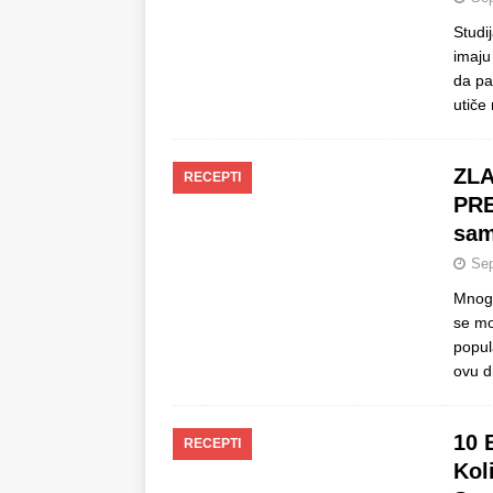
Studij
imaju
da pa
utiče
ZLA
RECEPTI
PRE
sam
Sep
Mnogo
se mo
popul
ovu d
10 
RECEPTI
Kol