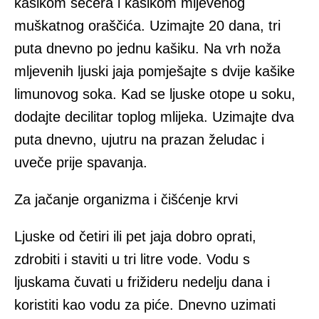
kašikom šećera i kašikom mljevenog
muškatnog oraščića. Uzimajte 20 dana, tri
puta dnevno po jednu kašiku. Na vrh noža
mljevenih ljuski jaja pomješajte s dvije kašike
limunovog soka. Kad se ljuske otope u soku,
dodajte decilitar toplog mlijeka. Uzimajte dva
puta dnevno, ujutru na prazan želudac i
uveče prije spavanja.
Za jačanje organizma i čišćenje krvi
Ljuske od četiri ili pet jaja dobro oprati,
zdrobiti i staviti u tri litre vode. Vodu s
ljuskama čuvati u frižideru nedelju dana i
koristiti kao vodu za piće. Dnevno uzimati