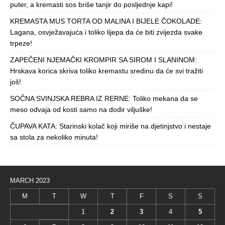
puter, a kremasti sos briše tanjir do posljednje kapi!
KREMASTA MUS TORTA OD MALINA I BIJELE ČOKOLADE:
Lagana, osvježavajuća i toliko lijepa da će biti zvijezda svake
trpeze!
ZAPEČENI NJEMAČKI KROMPIR SA SIROM I SLANINOM:
Hrskava korica skriva toliko kremastu sredinu da će svi tražiti
još!
SOČNA SVINJSKA REBRA IZ RERNE: Toliko mekana da se
meso odvaja od kosti samo na dodir viljuške!
ČUPAVA KATA: Starinski kolač koji miriše na djetinjstvo i nestaje
sa stola za nekoliko minuta!
MARCH 2023
M
T
W
T
F
S
S
1
2
3
4
5