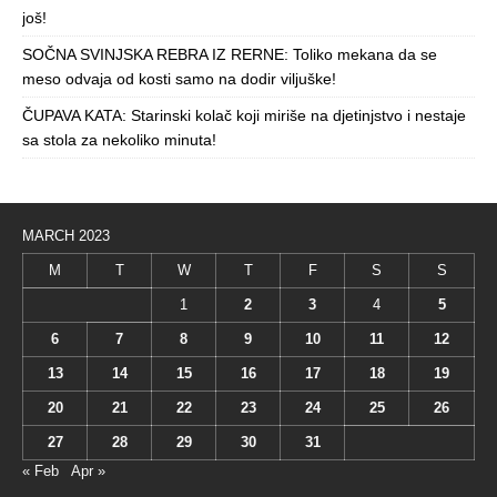
još!
SOČNA SVINJSKA REBRA IZ RERNE: Toliko mekana da se
meso odvaja od kosti samo na dodir viljuške!
ČUPAVA KATA: Starinski kolač koji miriše na djetinjstvo i nestaje
sa stola za nekoliko minuta!
MARCH 2023
M
T
W
T
F
S
S
1
2
3
4
5
6
7
8
9
10
11
12
13
14
15
16
17
18
19
20
21
22
23
24
25
26
27
28
29
30
31
« Feb
Apr »