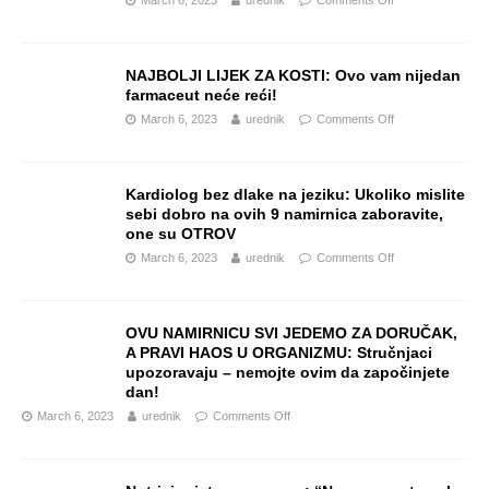
March 6, 2023
urednik
Comments Off
NAJBOLJI LIJEK ZA KOSTI: Ovo vam nijedan
farmaceut neće reći!
March 6, 2023
urednik
Comments Off
Kardiolog bez dlake na jeziku: Ukoliko mislite
sebi dobro na ovih 9 namirnica zaboravite,
one su OTROV
March 6, 2023
urednik
Comments Off
OVU NAMIRNICU SVI JEDEMO ZA DORUČAK,
A PRAVI HAOS U ORGANIZMU: Stručnjaci
upozoravaju – nemojte ovim da započinjete
dan!
March 6, 2023
urednik
Comments Off