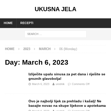
UKUSNA JELA
HOME
RECEPTI
HOME
2023
MARCH
06 (Monday)
Day:
March 6, 2023
Izliječite upalu sinusa za pet dana i riješite se
groznih glavobolja!
March 6, 2023
urednik
Comments Off
Ovo je najbolji lijek za prehladu i kašalj! Ne
bacajte novac na skupe lijekove u apotekama