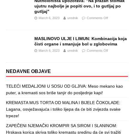
Nutricionista upozorava: “Na prazan stomak
ujutru najbolje je popiti ovo, i to gutljaj po
gutljaj”
March 6, 2023
urednik
Comments Off
MASLINOVO ULJE I LIMUN: Kombinacija koja
čisti organe i smanjuje bol u zglobovima
March 6, 2023
urednik
Comments Off
NEDAVNE OBJAVE
TELEĆI MEDALJONI U SOSU OD GLJIVA: Meso mekano kao
puter, a kremasti sos briše tanjir do posljednje kapi!
KREMASTA MUS TORTA OD MALINA I BIJELE ČOKOLADE:
Lagana, osvježavajuća i toliko lijepa da će biti zvijezda svake
trpeze!
ZAPEČENI NJEMAČKI KROMPIR SA SIROM I SLANINOM:
Hrskava korica skriva toliko kremastu sredinu da će svi tražiti