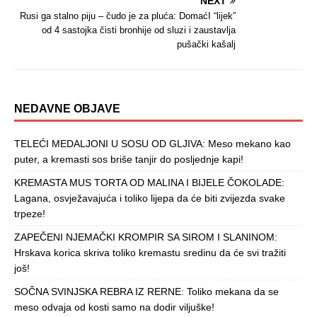
NEXT
Rusi ga stalno piju – čudo je za pluća: DomaćI “lijek”
od 4 sastojka čisti bronhije od sluzi i zaustavlja
pušački kašalj
NEDAVNE OBJAVE
TELEĆI MEDALJONI U SOSU OD GLJIVA: Meso mekano kao
puter, a kremasti sos briše tanjir do posljednje kapi!
KREMASTA MUS TORTA OD MALINA I BIJELE ČOKOLADE:
Lagana, osvježavajuća i toliko lijepa da će biti zvijezda svake
trpeze!
ZAPEČENI NJEMAČKI KROMPIR SA SIROM I SLANINOM:
Hrskava korica skriva toliko kremastu sredinu da će svi tražiti
još!
SOČNA SVINJSKA REBRA IZ RERNE: Toliko mekana da se
meso odvaja od kosti samo na dodir viljuške!