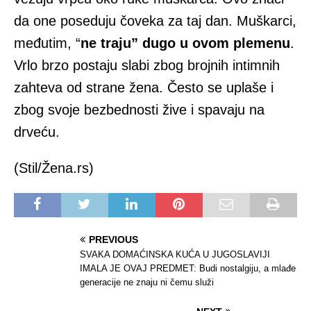
da one poseduju čoveka za taj dan. Muškarci,
međutim, “
ne traju” dugo u ovom plemenu
.
Vrlo brzo postaju slabi zbog brojnih intimnih
zahteva od strane žena. Često se uplaše i
zbog svoje bezbednosti žive i spavaju na
drveću.
(Stil/Žena.rs)
PREVIOUS
SVAKA DOMAĆINSKA KUĆA U JUGOSLAVIJI
IMALA JE OVAJ PREDMET: Budi nostalgiju, a mlađe
generacije ne znaju ni čemu služi