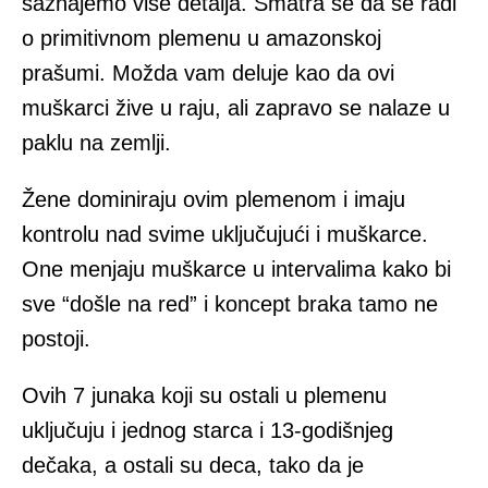
saznajemo više detalja. Smatra se da se radi
o primitivnom plemenu u amazonskoj
prašumi. Možda vam deluje kao da ovi
muškarci žive u raju, ali zapravo se nalaze u
paklu na zemlji.
Žene dominiraju ovim plemenom i imaju
kontrolu nad svime uključujući i muškarce.
One menjaju muškarce u intervalima kako bi
sve “došle na red” i koncept braka tamo ne
postoji.
Ovih 7 junaka koji su ostali u plemenu
uključuju i jednog starca i 13-godišnjeg
dečaka, a ostali su deca, tako da je