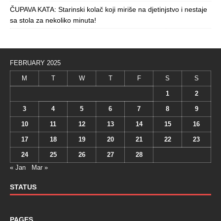
ČUPAVA KATA: Starinski kolač koji miriše na djetinjstvo i nestaje
sa stola za nekoliko minuta!
FEBRUARY 2025
M
T
W
T
F
S
S
1
2
3
4
5
6
7
8
9
10
11
12
13
14
15
16
17
18
19
20
21
22
23
24
25
26
27
28
« Jan
Mar »
STATUS
PAGES