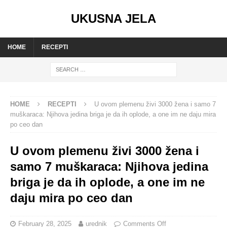
UKUSNA JELA
HOME
RECEPTI
HOME
RECEPTI
U ovom plemenu živi 3000 žena i samo 7
muškaraca: Njihova jedina briga je da ih oplode, a one im ne daju mira
po ceo dan
U ovom plemenu živi 3000 žena i
samo 7 muškaraca: Njihova jedina
briga je da ih oplode, a one im ne
daju mira po ceo dan
February 28, 2025
urednik
Comments Off