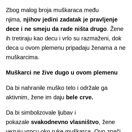
Zbog malog broja muškaraca među
njima,
njihov jedini zadatak je pravljenje
dece i ne smeju da rade ništa drugo
. Žene
ih tretiraju kao decu i vrlo su razmaženi, dok
deca u ovom plemenu pripadaju ženama a ne
muškarcima.
Muškarci ne žive dugo u ovom plemenu
Da bi nahranile muško telo i održale ga
aktivnim, žene im daju
bele crve.
Da bi simbolizovale ljubav i
pokazale
svakodnevno vlasništvo
, žene
vezuju vrpcu oko ruke muškarca. Ovo znači