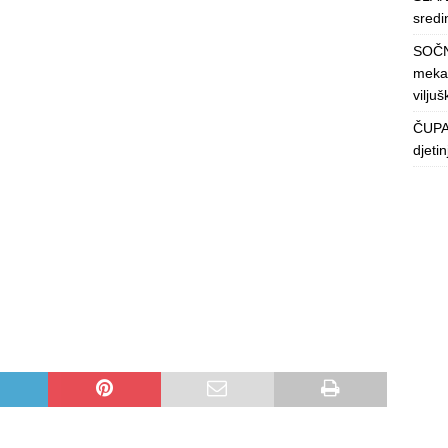
sredin
SOČN
mekan
viljuš
ČUPAV
djeti