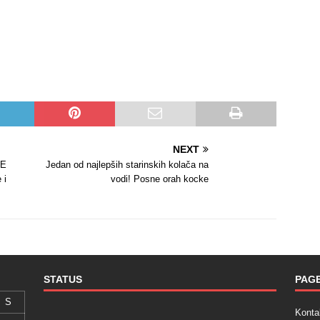
NEXT
ĆE
Jedan od najlepših starinskih kolača na
 i
vodi! Posne orah kocke
STATUS
PAG
S
Konta