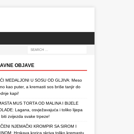
AVNE OBJAVE
ĆI MEDALJONI U SOSU OD GLJIVA: Meso
o kao puter, a kremasti sos briše tanjir do
ednje kapi!
ASTA MUS TORTA OD MALINA I BIJELE
ADE: Lagana, osvježavajuća i toliko lijepa
 biti zvijezda svake trpeze!
ČENI NJEMAČKI KROMPIR SA SIROM I
NOM: Hrskava korica skriva toliko kremastu