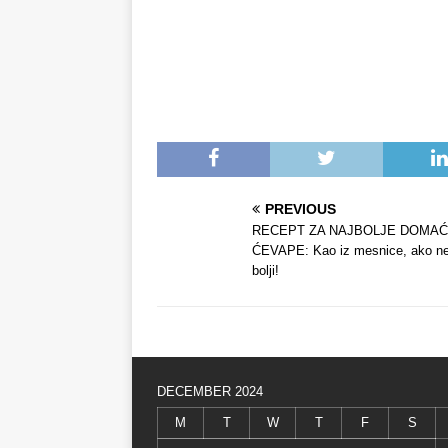
PREVIOUS
RECEPT ZA NAJBOLJE DOMA
ĆEVAPE: Kao iz mesnice, ako ne
bolji!
DECEMBER 2024
M
T
W
T
F
S