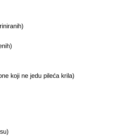
iniranih)
enih)
ne koji ne jedu pileća krila)
usu)