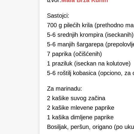
izvor:
Mala Brza Kuhin
Sastojci:
700 g pilećih krila (prethodno mar
5-6 srednjih krompira (iseckanih)
5-6 manjih šargarepa (prepolovlj
7 paprika (očišćenih)
1 praziluk (iseckan na kolutove)
5-6 roštilj kobasica (opciono, za o
Za marinadu:
2 kašike suvog začina
2 kašike mlevene paprike
1 kašika dimljene paprike
Bosiljak, peršun, origano (po uk