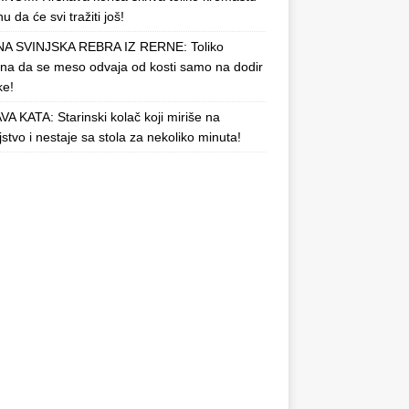
u da će svi tražiti još!
A SVINJSKA REBRA IZ RERNE: Toliko
a da se meso odvaja od kosti samo na dodir
ke!
A KATA: Starinski kolač koji miriše na
njstvo i nestaje sa stola za nekoliko minuta!