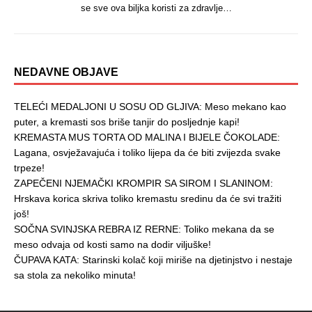
se sve ova biljka koristi za zdravlje…
NEDAVNE OBJAVE
TELEĆI MEDALJONI U SOSU OD GLJIVA: Meso mekano kao
puter, a kremasti sos briše tanjir do posljednje kapi!
KREMASTA MUS TORTA OD MALINA I BIJELE ČOKOLADE:
Lagana, osvježavajuća i toliko lijepa da će biti zvijezda svake
trpeze!
ZAPEČENI NJEMAČKI KROMPIR SA SIROM I SLANINOM:
Hrskava korica skriva toliko kremastu sredinu da će svi tražiti
još!
SOČNA SVINJSKA REBRA IZ RERNE: Toliko mekana da se
meso odvaja od kosti samo na dodir viljuške!
ČUPAVA KATA: Starinski kolač koji miriše na djetinjstvo i nestaje
sa stola za nekoliko minuta!