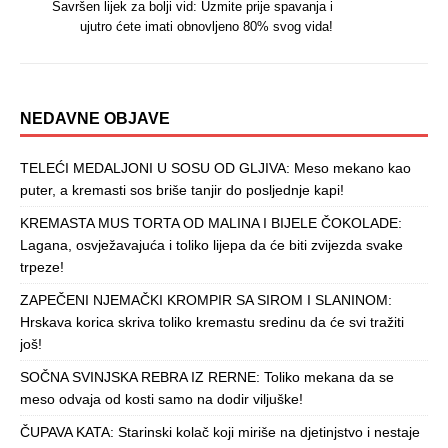
Savršen lijek za bolji vid: Uzmite prije spavanja i
ujutro ćete imati obnovljeno 80% svog vida!
NEDAVNE OBJAVE
TELEĆI MEDALJONI U SOSU OD GLJIVA: Meso mekano kao
puter, a kremasti sos briše tanjir do posljednje kapi!
KREMASTA MUS TORTA OD MALINA I BIJELE ČOKOLADE:
Lagana, osvježavajuća i toliko lijepa da će biti zvijezda svake
trpeze!
ZAPEČENI NJEMAČKI KROMPIR SA SIROM I SLANINOM:
Hrskava korica skriva toliko kremastu sredinu da će svi tražiti
još!
SOČNA SVINJSKA REBRA IZ RERNE: Toliko mekana da se
meso odvaja od kosti samo na dodir viljuške!
ČUPAVA KATA: Starinski kolač koji miriše na djetinjstvo i nestaje