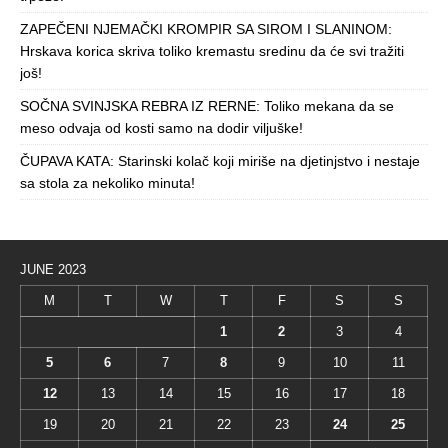
ZAPEČENI NJEMAČKI KROMPIR SA SIROM I SLANINOM:
Hrskava korica skriva toliko kremastu sredinu da će svi tražiti
još!
SOČNA SVINJSKA REBRA IZ RERNE: Toliko mekana da se
meso odvaja od kosti samo na dodir viljuške!
ČUPAVA KATA: Starinski kolač koji miriše na djetinjstvo i nestaje
sa stola za nekoliko minuta!
JUNE 2023
M
T
W
T
F
S
S
1
2
3
4
5
6
7
8
9
10
11
12
13
14
15
16
17
18
19
20
21
22
23
24
25