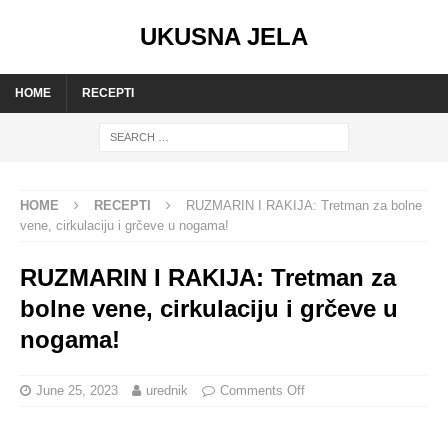
UKUSNA JELA
HOME
RECEPTI
HOME
RECEPTI
RUZMARIN I RAKIJA: Tretman za bolne
vene, cirkulaciju i grčeve u nogama!
RUZMARIN I RAKIJA: Tretman za
bolne vene, cirkulaciju i grčeve u
nogama!
June 25, 2023
urednik
Comments Off