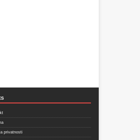
ES
kt
ma
ka privatnosti