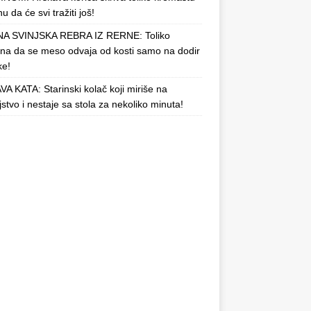
u da će svi tražiti još!
A SVINJSKA REBRA IZ RERNE: Toliko
a da se meso odvaja od kosti samo na dodir
ke!
A KATA: Starinski kolač koji miriše na
njstvo i nestaje sa stola za nekoliko minuta!