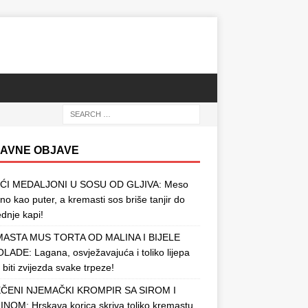
AVNE OBJAVE
ĆI MEDALJONI U SOSU OD GLJIVA: Meso
o kao puter, a kremasti sos briše tanjir do
ednje kapi!
ASTA MUS TORTA OD MALINA I BIJELE
ADE: Lagana, osvježavajuća i toliko lijepa
 biti zvijezda svake trpeze!
ČENI NJEMAČKI KROMPIR SA SIROM I
NOM: Hrskava korica skriva toliko kremastu