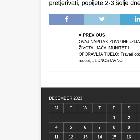
pretjerivati, popijete 2-3 šolje dn
PREVIOUS
OVAJ NAPITAK ZOVU INFUZIJA
ŽIVOTA, JAČA IMUNITET I
OPORAVLJA TIJELO: Travari otkr
recept, JEDNOSTAVNO
DECEMBER 2023
M
T
W
T
F
S
1
2
4
5
6
7
8
9
11
12
13
14
15
16