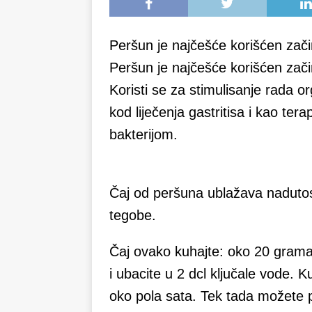
Peršun je najčešće korišćen začin
Peršun je najčešće korišćen začin
Koristi se za stimulisanje rada 
kod liječenja gastritisa i kao tera
bakterijom.
Čaj od peršuna ublažava nadutos
tegobe.
Čaj ovako kuhajte: oko 20 grama
i ubacite u 2 dcl ključale vode. K
oko pola sata. Tek tada možete pr