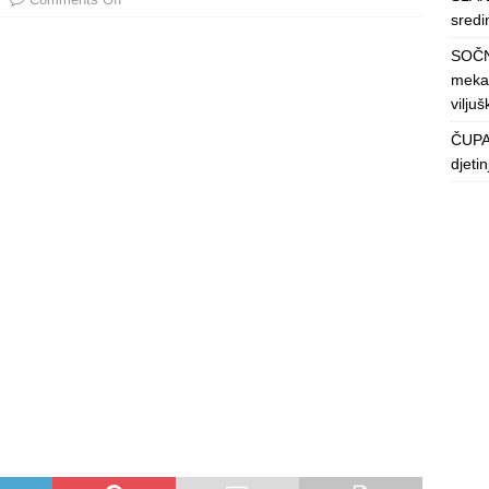
sredin
SOČN
mekan
viljuš
ČUPAV
djeti