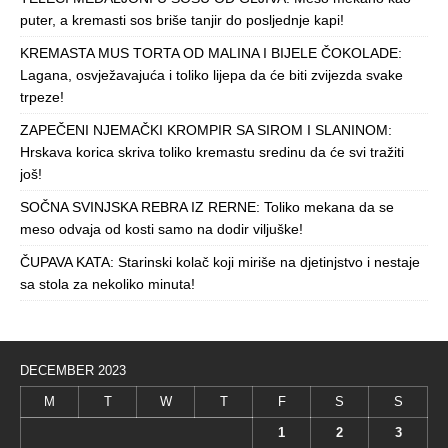
puter, a kremasti sos briše tanjir do posljednje kapi!
KREMASTA MUS TORTA OD MALINA I BIJELE ČOKOLADE:
Lagana, osvježavajuća i toliko lijepa da će biti zvijezda svake
trpeze!
ZAPEČENI NJEMAČKI KROMPIR SA SIROM I SLANINOM:
Hrskava korica skriva toliko kremastu sredinu da će svi tražiti
još!
SOČNA SVINJSKA REBRA IZ RERNE: Toliko mekana da se
meso odvaja od kosti samo na dodir viljuške!
ČUPAVA KATA: Starinski kolač koji miriše na djetinjstvo i nestaje
sa stola za nekoliko minuta!
DECEMBER 2023
M
T
W
T
F
S
S
1
2
3