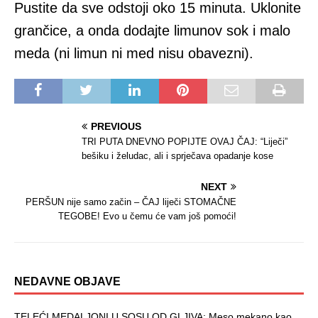
Pustite da sve odstoji oko 15 minuta. Uklonite
grančice, a onda dodajte limunov sok i malo
meda (ni limun ni med nisu obavezni).
PREVIOUS
TRI PUTA DNEVNO POPIJTE OVAJ ČAJ: “Liječi”
bešiku i želudac, ali i sprječava opadanje kose
NEXT
PERŠUN nije samo začin – ČAJ liječi STOMAČNE
TEGOBE! Evo u čemu će vam još pomoći!
NEDAVNE OBJAVE
TELEĆI MEDALJONI U SOSU OD GLJIVA: Meso mekano kao