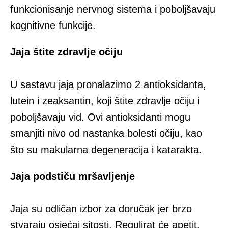
funkcionisanje nervnog sistema i poboljšavaju
kognitivne funkcije.
Jaja štite zdravlje očiju
U sastavu jaja pronalazimo 2 antioksidanta,
lutein i zeaksantin, koji štite zdravlje očiju i
poboljšavaju vid. Ovi antioksidanti mogu
smanjiti nivo od nastanka bolesti očiju, kao
što su makularna degeneracija i katarakta.
Jaja podstiču mršavljenje
Jaja su odličan izbor za doručak jer brzo
stvaraju osjećaj sitosti. Regulirat će apetit,