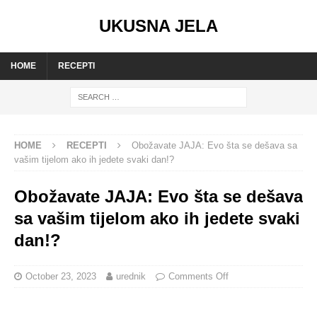
UKUSNA JELA
HOME
RECEPTI
HOME
RECEPTI
Obožavate JAJA: Evo šta se dešava sa
vašim tijelom ako ih jedete svaki dan!?
Obožavate JAJA: Evo šta se dešava
sa vašim tijelom ako ih jedete svaki
dan!?
October 23, 2023
urednik
Comments Off