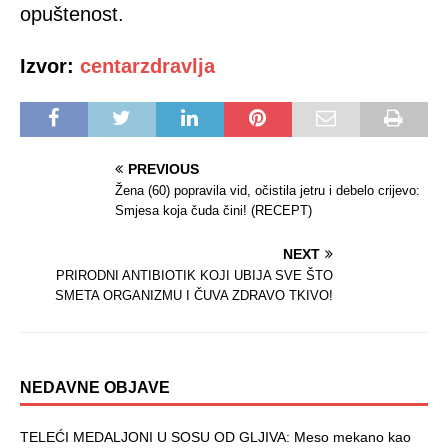
opuštenost.
Izvor:
centarzdravlja
PREVIOUS
Žena (60) popravila vid, očistila jetru i debelo crijevo:
Smjesa koja čuda čini! (RECEPT)
NEXT
PRIRODNI ANTIBIOTIK KOJI UBIJA SVE ŠTO
SMETA ORGANIZMU I ČUVA ZDRAVO TKIVO!
NEDAVNE OBJAVE
TELEĆI MEDALJONI U SOSU OD GLJIVA: Meso mekano kao