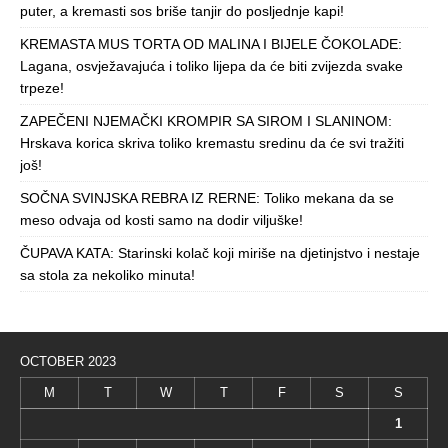
puter, a kremasti sos briše tanjir do posljednje kapi!
KREMASTA MUS TORTA OD MALINA I BIJELE ČOKOLADE:
Lagana, osvježavajuća i toliko lijepa da će biti zvijezda svake
trpeze!
ZAPEČENI NJEMAČKI KROMPIR SA SIROM I SLANINOM:
Hrskava korica skriva toliko kremastu sredinu da će svi tražiti
još!
SOČNA SVINJSKA REBRA IZ RERNE: Toliko mekana da se
meso odvaja od kosti samo na dodir viljuške!
ČUPAVA KATA: Starinski kolač koji miriše na djetinjstvo i nestaje
sa stola za nekoliko minuta!
OCTOBER 2023
M
T
W
T
F
S
S
1