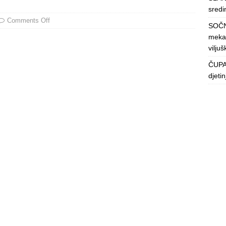
sredin
Comments Off
SOČN
mekan
viljuš
ČUPAV
djeti