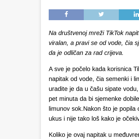
Na društvenoj mreži TikTok napita
viralan, a pravi se od vode, čia s
da je odličan za rad crijeva.
A sve je počelo kada korisnica T
napitak od vode, čia semenki i l
uradite je da u čašu sipate vodu,
pet minuta da bi sjemenke dobile
limunov sok.Nakon što je popila 
ukus i nije tako loš kako je očeki
Koliko je ovaj napitak u međuvr