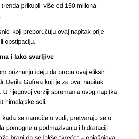
trenda prikupili više od 150 miliona
.
snici koji preporučuju ovaj napitak prije
i opstipaciju.
a i lako svarljive
om priznanju ideju da proba ovaj eliksir
r Derila Gufrea koji je za ovaj napitak
. U njegovoj verziji spremanja ovog napitka
t himalajske soli.
 kada se namoče u vodi, pretvaraju se u
i da pomogne u podmazivanju i hidrataciji
aže hrani da se lakše “kreće” – objašnjava