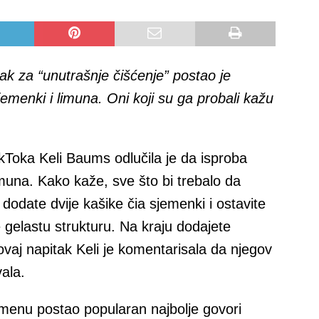
k za “unutrašnje čišćenje” postao je
jemenki i limuna. Oni koji su ga probali kažu
ikToka Keli Baums odlučila je da isproba
imuna. Kako kaže, sve što bi trebalo da
 dodate dvije kašike čia sjemenki i ostavite
 gelastu strukturu. Na kraju dodajete
ovaj napitak Keli je komentarisala da njegov
vala.
emenu postao popularan najbolje govori