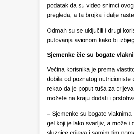
podatak da su video snimci ovog 
pregleda, a ta brojka i dalje raste
Odmah su se uključili i drugi kori
putovanja avionom kako bi izbjegl
Sjemenke čie su bogate vlaknim
Većina korisnika je prema vlastit
dobila od poznatog nutricioniste d
rekao da je poput tuša za crijeva
možete na kraju dodati i prstohva
– Sjemenke su bogate vlaknima i
gel koji je lako svarljiv, a može 
sluznice crijeva i samim tim pom