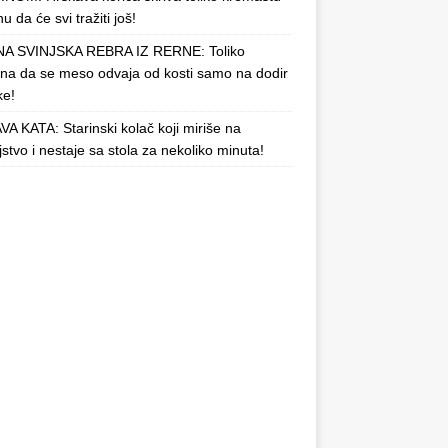
u da će svi tražiti još!
A SVINJSKA REBRA IZ RERNE: Toliko
a da se meso odvaja od kosti samo na dodir
ke!
A KATA: Starinski kolač koji miriše na
njstvo i nestaje sa stola za nekoliko minuta!