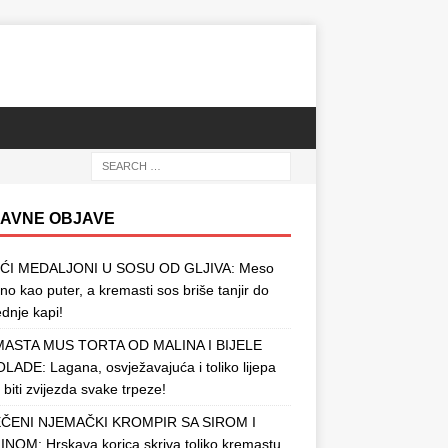
AVNE OBJAVE
ĆI MEDALJONI U SOSU OD GLJIVA: Meso
o kao puter, a kremasti sos briše tanjir do
ednje kapi!
ASTA MUS TORTA OD MALINA I BIJELE
ADE: Lagana, osvježavajuća i toliko lijepa
 biti zvijezda svake trpeze!
ČENI NJEMAČKI KROMPIR SA SIROM I
NOM: Hrskava korica skriva toliko kremastu