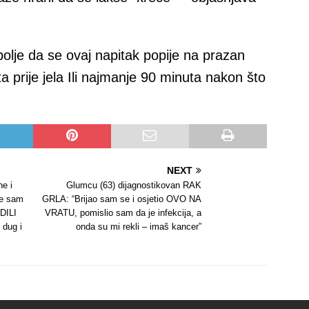
bolje da se ovaj napitak popije na prazan
 prije jela Ili najmanje 90 minuta nakon što
NEXT
e i
Glumcu (63) dijagnostikovan RAK
je sam
GRLA: “Brijao sam se i osjetio OVO NA
DILI
VRATU, pomislio sam da je infekcija, a
 dug i
onda su mi rekli – imaš kancer”