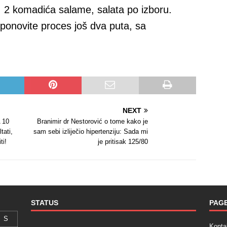
, 2 komadića salame, salata po izboru.
ponovite proces još dva puta, sa
NEXT
 10
Branimir dr Nestorović o tome kako je
tati,
sam sebi izliječio hipertenziju: Sada mi
ti!
je pritisak 125/80
STATUS
PAG
S
Konta