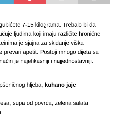
zgubićete 7-15 kilograma. Trebalo bi da
čuje ljudima koji imaju različite hronične
teinima je sjajna za skidanje viška
 prevari apetit. Postoji mnogo dijeta sa
 način je najefikasniji i najjednostavniji.
 pšeničnog hljeba,
kuhano jaje
esa, supa od povrća, zelena salata
m