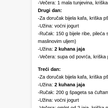
-Večera: 1 mala tunjevina, krišk
Drugi dan:
-Za doručak bijela kafa, kriška p
-Užina: voćni jogurt
-Ručak: 150 g bijele ribe, pileća
maslinovim uljem)
-Užina:
2 kuhana jaja
-Večera: supa od povrća, kriška 
Treći dan:
-Za doručak bijela kafa, kriška p
-Užina:
2 kuhana jaja
-Ručak: 200 g špageta sa ćuftam
-Užina: voćni jogurt
-Večera: omlet od 2 jaja, kriška 