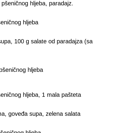
a pšeničnog hljeba, paradajz.
šeničnog hljeba
 supa, 100 g salate od paradajza (sa
pšeničnog hljeba
šeničnog hljeba, 1 mala pašteta
a, goveđa supa, zelena salata
pšeničnog hljeba