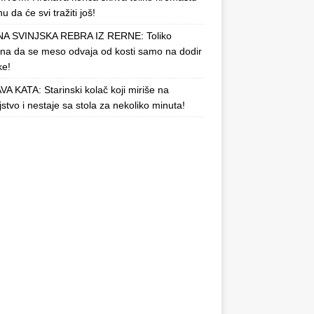
u da će svi tražiti još!
A SVINJSKA REBRA IZ RERNE: Toliko
a da se meso odvaja od kosti samo na dodir
ke!
A KATA: Starinski kolač koji miriše na
njstvo i nestaje sa stola za nekoliko minuta!