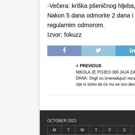
-Večera: kriška pšeničnog hljeba
Nakon 5 dana odmorite 2 dana i 
regularnim odmorom.
Izvor: fokuzz
PREVIOUS
NIKOLA JE POJEO 300 JAJA ZA
DANA: Stigli su iznenađujući rezul
nije ni slutio da će mu se ovo desi
OCTOBER 2023
M
T
W
T
F
S