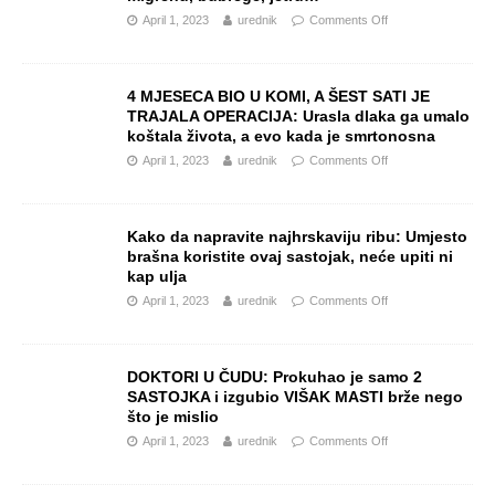
April 1, 2023
urednik
Comments Off
4 MJESECA BIO U KOMI, A ŠEST SATI JE
TRAJALA OPERACIJA: Urasla dlaka ga umalo
koštala života, a evo kada je smrtonosna
April 1, 2023
urednik
Comments Off
Kako da napravite najhrskaviju ribu: Umjesto
brašna koristite ovaj sastojak, neće upiti ni
kap ulja
April 1, 2023
urednik
Comments Off
DOKTORI U ČUDU: Prokuhao je samo 2
SASTOJKA i izgubio VIŠAK MASTI brže nego
što je mislio
April 1, 2023
urednik
Comments Off