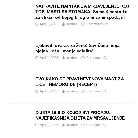
NAPRAVITE NAPITAK ZA MRŠAVLJENJE KOJI
TOPI MASTI SA STOMAKA: Samo 4 sastojka
za eliksir od kojeg kilogrami sami spadaju!
April 1, 2023
urednik
Comments Off
Ljekoviti uvarak za žene: Savršena linija,
sjajna koža i manje celulita!
April 1, 2023
urednik
Comments Off
EVO KAKO SE PRAVI NEVENOVA MAST ZA
LICE I HEMOROIDE (RECEPT)
April 1, 2023
urednik
Comments Off
DIJETA 16:8 O KOJOJ SVI PRIČAJU:
NAJEFIKASNIJA DIJETA ZA MRŠAVLJENJE
April 1, 2023
urednik
Comments Off