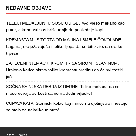
NEDAVNE OBJAVE
TELEĆI MEDALJONI U SOSU OD GLJIVA: Meso mekano kao
puter, a kremasti sos briše tanjir do posljednje kapi!
KREMASTA MUS TORTA OD MALINA I BIJELE ČOKOLADE:
Lagana, osvježavajuća i toliko lijepa da će biti zvijezda svake
trpeze!
ZAPEČENI NJEMAČKI KROMPIR SA SIROM I SLANINOM:
Hrskava korica skriva toliko kremastu sredinu da će svi tražiti
još!
SOČNA SVINJSKA REBRA IZ RERNE: Toliko mekana da se
meso odvaja od kosti samo na dodir viljuške!
ČUPAVA KATA: Starinski kolač koji miriše na djetinjstvo i nestaje
sa stola za nekoliko minuta!