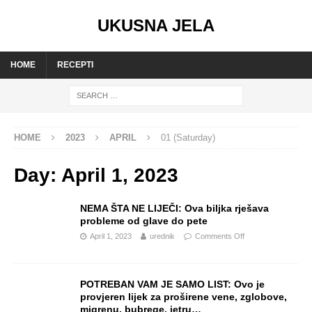
UKUSNA JELA
HOME
RECEPTI
HOME
2023
APRIL
01 (Saturday)
Day:
April 1, 2023
NEMA ŠTA NE LIJEČI: Ova biljka rješava
probleme od glave do pete
April 1, 2023
urednik
Comments Off
POTREBAN VAM JE SAMO LIST: Ovo je
provjeren lijek za proširene vene, zglobove,
migrenu, bubrege, jetru…