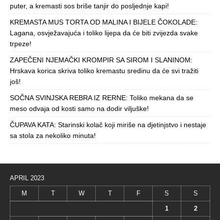
puter, a kremasti sos briše tanjir do posljednje kapi!
KREMASTA MUS TORTA OD MALINA I BIJELE ČOKOLADE:
Lagana, osvježavajuća i toliko lijepa da će biti zvijezda svake
trpeze!
ZAPEČENI NJEMAČKI KROMPIR SA SIROM I SLANINOM:
Hrskava korica skriva toliko kremastu sredinu da će svi tražiti
još!
SOČNA SVINJSKA REBRA IZ RERNE: Toliko mekana da se
meso odvaja od kosti samo na dodir viljuške!
ČUPAVA KATA: Starinski kolač koji miriše na djetinjstvo i nestaje
sa stola za nekoliko minuta!
APRIL 2023
M
T
W
T
F
S
S
1
2