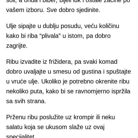
soli, a onda i biber, bijeli luk i ostale začine po
vašem izboru. Sve dobro sjedinite.
Ulje sipajte u dublju posudu, veću količinu
kako bi riba “plivala” u istom, pa dobro
zagrijte.
Ribu izvadite iz frižidera, pa svaki komad
dobro uvaljajte u smesu od gustina i spuštajte
u vruće ulje. Ukoliko je potrebno okrenite ribu
nekoliko puta, kako bi se ravnomjerno ispržila
sa svih strana.
Prženu ribu poslužite uz krompir ili neku
salatu koja se ukusom slaže uz ovaj
specijalitet.