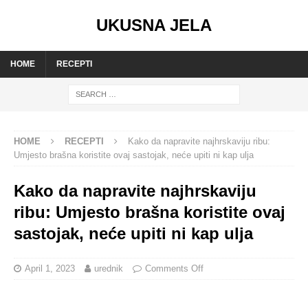
UKUSNA JELA
HOME
RECEPTI
HOME
RECEPTI
Kako da napravite najhrskaviju ribu:
Umjesto brašna koristite ovaj sastojak, neće upiti ni kap ulja
Kako da napravite najhrskaviju
ribu: Umjesto brašna koristite ovaj
sastojak, neće upiti ni kap ulja
April 1, 2023
urednik
Comments Off