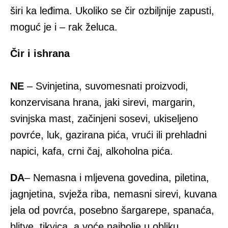
širi ka leđima. Ukoliko se čir ozbiljnije zapusti,
moguć je i – rak želuca.
Čir i ishrana
NE
– Svinjetina, suvomesnati proizvodi,
konzervisana hrana, jaki sirevi, margarin,
svinjska mast, začinjeni sosevi, ukiseljeno
povrće, luk, gazirana pića, vrući ili prehladni
napici, kafa, crni čaj, alkoholna pića.
DA
– Nemasna i mljevena govedina, piletina,
jagnjetina, svježa riba, nemasni sirevi, kuvana
jela od povrća, posebno šargarepe, spanaća,
blitve, tikvica, a voće najbolje u obliku