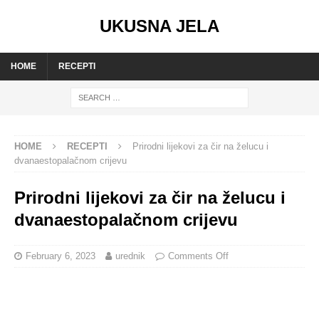
UKUSNA JELA
HOME
RECEPTI
HOME
RECEPTI
Prirodni lijekovi za čir na želucu i
dvanaestopalačnom crijevu
Prirodni lijekovi za čir na želucu i
dvanaestopalačnom crijevu
February 6, 2023
urednik
Comments Off