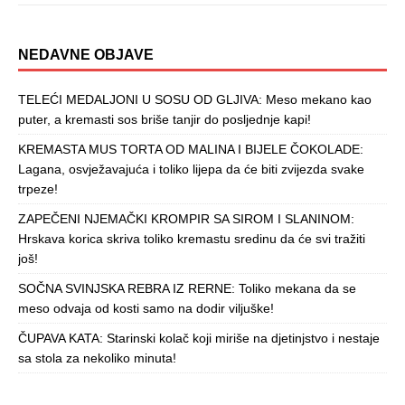
NEDAVNE OBJAVE
TELEĆI MEDALJONI U SOSU OD GLJIVA: Meso mekano kao
puter, a kremasti sos briše tanjir do posljednje kapi!
KREMASTA MUS TORTA OD MALINA I BIJELE ČOKOLADE:
Lagana, osvježavajuća i toliko lijepa da će biti zvijezda svake
trpeze!
ZAPEČENI NJEMAČKI KROMPIR SA SIROM I SLANINOM:
Hrskava korica skriva toliko kremastu sredinu da će svi tražiti
još!
SOČNA SVINJSKA REBRA IZ RERNE: Toliko mekana da se
meso odvaja od kosti samo na dodir viljuške!
ČUPAVA KATA: Starinski kolač koji miriše na djetinjstvo i nestaje
sa stola za nekoliko minuta!