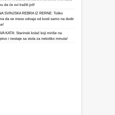
u da će svi tražiti još!
A SVINJSKA REBRA IZ RERNE: Toliko
a da se meso odvaja od kosti samo na dodir
ke!
A KATA: Starinski kolač koji miriše na
njstvo i nestaje sa stola za nekoliko minuta!