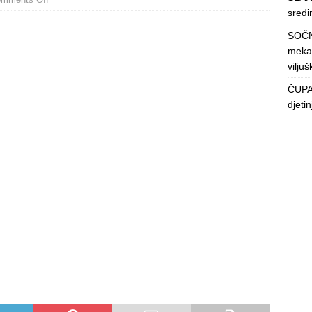
sredin
SOČN
mekan
viljuš
ČUPAV
djeti