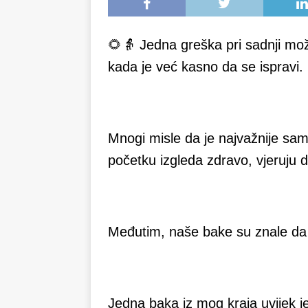
🌻👵 Jedna greška pri sadnji mož
kada je već kasno da se ispravi.
Mnogi misle da je najvažnije samo 
početku izgleda zdravo, vjeruju d
Međutim, naše bake su znale da
Jedna baka iz mog kraja uvijek je