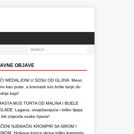
AVNE OBJAVE
ĆI MEDALJONI U SOSU OD GLJIVA: Meso
o kao puter, a kremasti sos briše tanjir do
ednje kapi!
ASTA MUS TORTA OD MALINA I BIJELE
ADE: Lagana, osvježavajuća i toliko lijepa
 biti zvijezda svake trpeze!
ČENI NJEMAČKI KROMPIR SA SIROM I
NOM: Hrskava korica skriva toliko kremastu