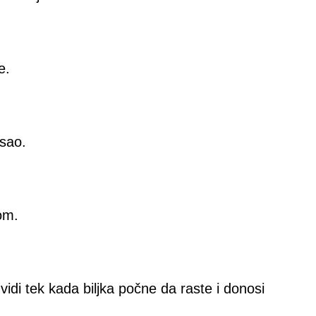
e.
osao.
gom.
vidi tek kada biljka počne da raste i donosi