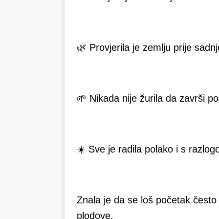
🌿 Provjerila je zemlju prije sadnj
🌱 Nikada nije žurila da završi p
☀️ Sve je radila polako i s razlo
Znala je da se loš početak često 
plodove.