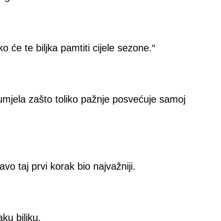
 će te biljka pamtiti cijele sezone.“
mjela zašto toliko pažnje posvećuje samoj
avo taj prvi korak bio najvažniji.
ku biljku.