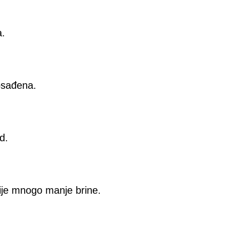
a.
posađena.
d.
nije mnogo manje brine.