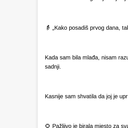
👵 „Kako posadiš prvog dana, tako
Kada sam bila mlađa, nisam razu
sadnji.
Kasnije sam shvatila da joj je upr
🌻 Pažljivo je birala mjesto za sva