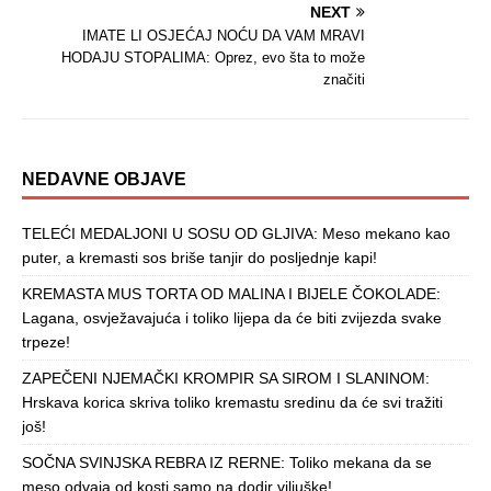
NEXT
IMATE LI OSJEĆAJ NOĆU DA VAM MRAVI
HODAJU STOPALIMA: Oprez, evo šta to može
značiti
NEDAVNE OBJAVE
TELEĆI MEDALJONI U SOSU OD GLJIVA: Meso mekano kao
puter, a kremasti sos briše tanjir do posljednje kapi!
KREMASTA MUS TORTA OD MALINA I BIJELE ČOKOLADE:
Lagana, osvježavajuća i toliko lijepa da će biti zvijezda svake
trpeze!
ZAPEČENI NJEMAČKI KROMPIR SA SIROM I SLANINOM:
Hrskava korica skriva toliko kremastu sredinu da će svi tražiti
još!
SOČNA SVINJSKA REBRA IZ RERNE: Toliko mekana da se
meso odvaja od kosti samo na dodir viljuške!