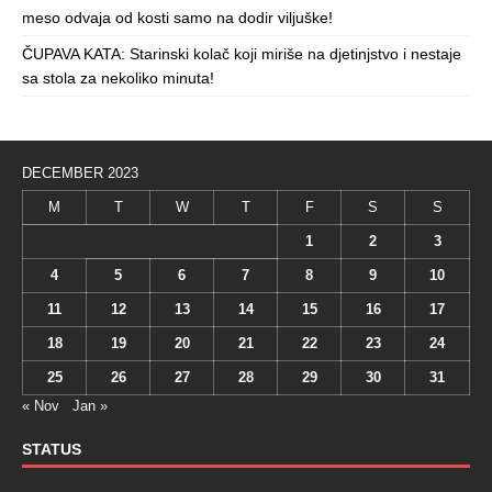
meso odvaja od kosti samo na dodir viljuške!
ČUPAVA KATA: Starinski kolač koji miriše na djetinjstvo i nestaje
sa stola za nekoliko minuta!
DECEMBER 2023
M
T
W
T
F
S
S
1
2
3
4
5
6
7
8
9
10
11
12
13
14
15
16
17
18
19
20
21
22
23
24
25
26
27
28
29
30
31
« Nov
Jan »
STATUS