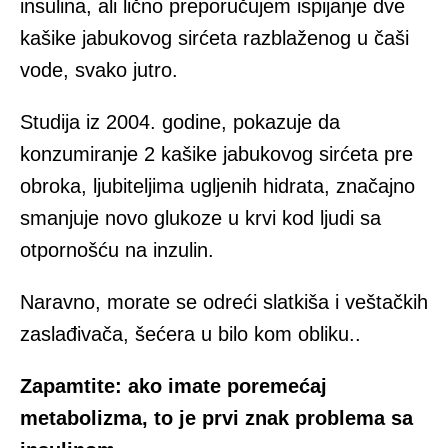
insulina, ali lično preporučujem ispijanje dve
kašike jabukovog sirćeta razblaženog u čaši
vode, svako jutro.
Studija iz 2004. godine, pokazuje da
konzumiranje 2 kašike jabukovog sirćeta pre
obroka, ljubiteljima ugljenih hidrata, značajno
smanjuje novo glukoze u krvi kod ljudi sa
otpornošću na inzulin.
Naravno, morate se odreći slatkiša i veštačkih
zaslađivača, šećera u bilo kom obliku..
Zapamtite: ako imate poremećaj
metabolizma, to je prvi znak problema sa