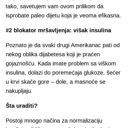
tako, savetujem vam ovom prilikom da
isprobate paleo dijetu koja je veoma efikasna.
#2 blokator mršavljenja: višak insulina
Poznato je da svaki drugi Amerikanac pati od
nekog oblika dijabetesa koji je praćen
gojaznošću. Kada imate problem sa viškom
insulina, dolazi do poremećaja glukoze, šećer
u krvi skače gore – dole, a masnoće se
nakupljaju.
Šta uraditi?
Postoji mnogo načina za normalizaciju