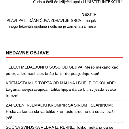
Čudo u čaši će izliječiti upalu i UNIŠTITI INFEKCIJU!
NEXT
PLAVI PATLIDŽAN ČUVA ZDRAVLJE SRCA: Ima još
mnogo lekovitih osobina i odlična je zamena za meso
NEDAVNE OBJAVE
TELEĆI MEDALJONI U SOSU OD GLJIVA: Meso mekano kao
puter, a kremasti sos briše tanjir do posljednje kapi!
KREMASTA MUS TORTA OD MALINA I BIJELE ČOKOLADE:
Lagana, osvježavajuća i toliko lijepa da će biti zvijezda svake
trpeze!
ZAPEČENI NJEMAČKI KROMPIR SA SIROM I SLANINOM:
Hrskava korica skriva toliko kremastu sredinu da će svi tražiti
još!
SOČNA SVINJSKA REBRA IZ RERNE: Toliko mekana da se