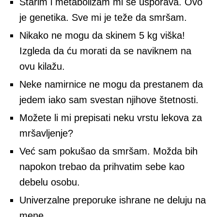
Starim i metabolizam mi se usporava. Ovo
je genetika. Sve mi je teže da smršam.
Nikako ne mogu da skinem 5 kg viška!
Izgleda da ću morati da se naviknem na
ovu kilažu.
Neke namirnice ne mogu da prestanem da
jedem iako sam svestan njihove štetnosti.
Možete li mi prepisati neku vrstu lekova za
mršavljenje?
Već sam pokušao da smršam. Možda bih
napokon trebao da prihvatim sebe kao
debelu osobu.
Univerzalne preporuke ishrane ne deluju na
mene.