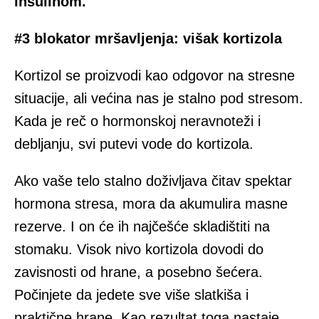
insulinom.
#3 blokator mršavljenja: višak kortizola
Kortizol se proizvodi kao odgovor na stresne
situacije, ali većina nas je stalno pod stresom.
Kada je reč o hormonskoj neravnoteži i
debljanju, svi putevi vode do kortizola.
Ako vaše telo stalno doživljava čitav spektar
hormona stresa, mora da akumulira masne
rezerve. I on će ih najčešće skladištiti na
stomaku. Visok nivo kortizola dovodi do
zavisnosti od hrane, a posebno šećera.
Počinjete da jedete sve više slatkiša i
praktične hrane. Kao rezultat toga nastaje