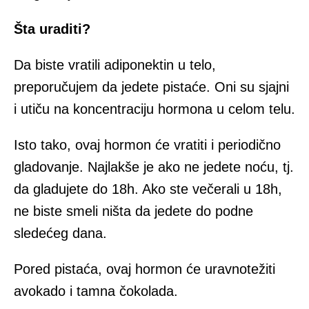
Šta uraditi?
Da biste vratili adiponektin u telo,
preporučujem da jedete pistaće. Oni su sjajni
i utiču na koncentraciju hormona u celom telu.
Isto tako, ovaj hormon će vratiti i periodično
gladovanje. Najlakše je ako ne jedete noću, tj.
da gladujete do 18h. Ako ste večerali u 18h,
ne biste smeli ništa da jedete do podne
sledećeg dana.
Pored pistaća, ovaj hormon će uravnotežiti
avokado i tamna čokolada.