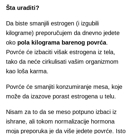
Šta uraditi?
Da biste smanjili estrogen (i izgubili
kilograme) preporučujem da dnevno jedete
oko
pola kilograma barenog povrća
.
Povrće će izbaciti višak estrogena iz tela,
tako da neće cirkulisati vašim organizmom
kao loša karma.
Povrće će smanjiti konzumiranje mesa, koje
može da izazove porast estrogena u telu.
Nisam za to da se meso potpuno izbaci iz
ishrane, ali tokom normalizacije hormona
moja preporuka je da više jedete povrće. Isto