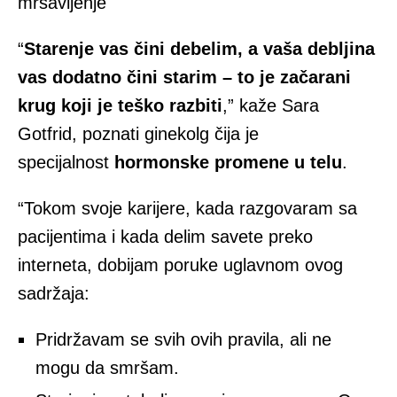
mršavljenje
“
Starenje vas čini debelim, a vaša debljina
vas dodatno čini starim – to je začarani
krug koji je teško razbiti
,” kaže Sara
Gotfrid, poznati ginekolg čija je
specijalnost
hormonske promene u telu
.
“Tokom svoje karijere, kada razgovaram sa
pacijentima i kada delim savete preko
interneta, dobijam poruke uglavnom ovog
sadržaja:
Pridržavam se svih ovih pravila, ali ne
mogu da smršam.