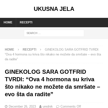
UKUSNA JELA
HOME
RECEPTI
HOME
RECEPTI
GINEKOLOG SARA GOTFRID TVRDI:
“Ova 4 hormona su kriva što nikako ne možete da smršate – evo šta
da radite”
GINEKOLOG SARA GOTFRID
TVRDI: “Ova 4 hormona su kriva
što nikako ne možete da smršate –
evo šta da radite”
December 26, 2023
urednik
Comments Off