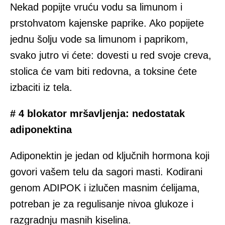
Nekad popijte vruću vodu sa limunom i
prstohvatom kajenske paprike. Ako popijete
jednu šolju vode sa limunom i paprikom,
svako jutro vi ćete: dovesti u red svoje creva,
stolica će vam biti redovna, a toksine ćete
izbaciti iz tela.
# 4 blokator mršavljenja: nedostatak
adiponektina
Adiponektin je jedan od ključnih hormona koji
govori vašem telu da sagori masti. Kodirani
genom ADIPOK i izlučen masnim ćelijama,
potreban je za regulisanje nivoa glukoze i
razgradnju masnih kiselina.