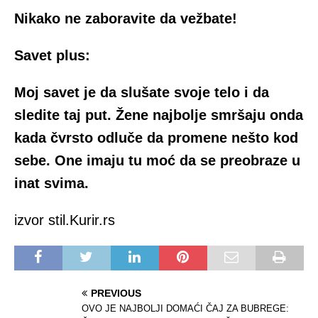
Nikako ne zaboravite da vežbate!
Savet plus:
Moj savet je da slušate svoje telo i da
sledite taj put. Žene najbolje smršaju onda
kada čvrsto odluče da promene nešto kod
sebe. One imaju tu moć da se preobraze u
inat svima.
izvor stil.Kurir.rs
PREVIOUS
OVO JE NAJBOLJI DOMAĆI ČAJ ZA BUBREGE: