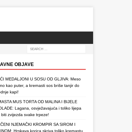
AVNE OBJAVE
ĆI MEDALJONI U SOSU OD GLJIVA: Meso
o kao puter, a kremasti sos briše tanjir do
ednje kapi!
ASTA MUS TORTA OD MALINA I BIJELE
ADE: Lagana, osvježavajuća i toliko lijepa
 biti zvijezda svake trpeze!
ČENI NJEMAČKI KROMPIR SA SIROM I
NOM: Hrskava korica skriva toliko kremastu