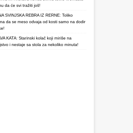
u da će svi tražiti još!
A SVINJSKA REBRA IZ RERNE: Toliko
a da se meso odvaja od kosti samo na dodir
ke!
A KATA: Starinski kolač koji miriše na
njstvo i nestaje sa stola za nekoliko minuta!