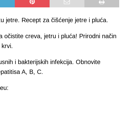
zu jetre. Recept za čišćenje jetre i pluća.
čistite creva, jetru i pluća! Prirodni način
krvi.
snih i bakterijskih infekcija. Obnovite
atitisa A, B, C.
deu: