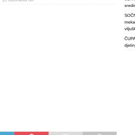
sredin
SOČN
mekan
viljuš
ČUPAV
djeti