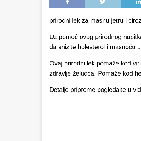
prirodni lek za masnu jetru i ciro
Uz pomoć ovog prirodnog napitka o
da snizite holesterol i masnoću u 
Ovaj prirodni lek pomaže kod viru
zdravlje želudca. Pomaže kod hep
Detalje pripreme pogledajte u vi