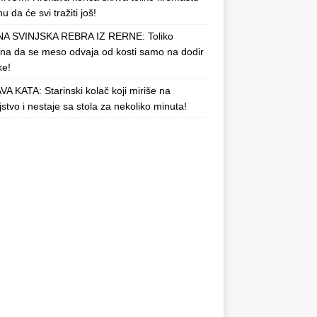
u da će svi tražiti još!
A SVINJSKA REBRA IZ RERNE: Toliko
a da se meso odvaja od kosti samo na dodir
ke!
A KATA: Starinski kolač koji miriše na
njstvo i nestaje sa stola za nekoliko minuta!