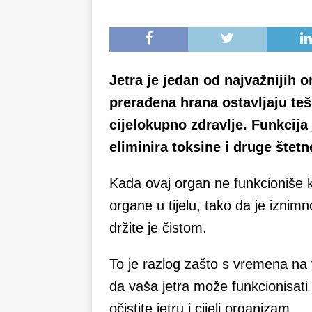
Jetra je jedan od najvažnijih or
prerađena hrana ostavljaju teš
cijelokupno zdravlje. Funkcija 
eliminira toksine i druge štetn
Kada ovaj organ ne funkcioniše k
organe u tijelu, tako da je iznimn
držite je čistom.
To je razlog zašto s vremena na v
da vaša jetra može funkcionisati
očistite jetru i cijeli organizam.