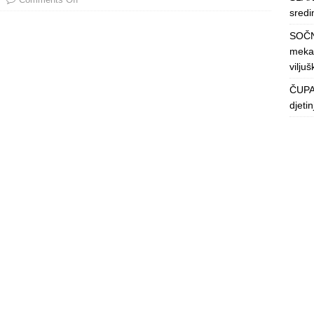
sredin
SOČN
mekan
viljuš
ČUPAV
djeti