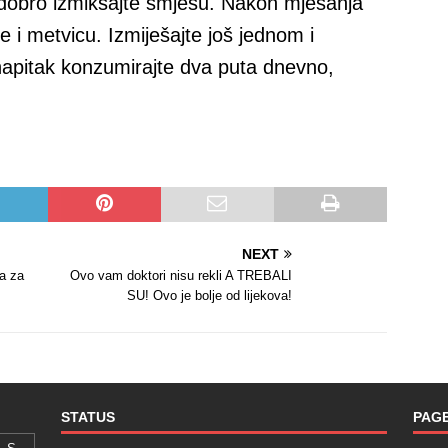
m dobro izmiksajte smjesu. Nakon mješanja
 i metvicu. Izmiješajte još jednom i
napitak konzumirajte dva puta dnevno,
NEXT
da za
Ovo vam doktori nisu rekli A TREBALI
SU! Ovo je bolje od lijekova!
STATUS
PAG