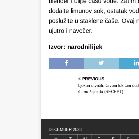
blender i ulijte čašu vode. Zati
dodajte limunov sok, ostatak vode
poslužite u staklene čaše. Ovaj 
ujutro i navečer.
Izvor: narodnilijek
PREVIOUS
Ljekari utvrdili: Crveni luk čini ču
štitnu žlijezdu (RECEPT)
DECEMBER 2023