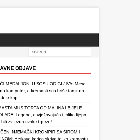
AVNE OBJAVE
ĆI MEDALJONI U SOSU OD GLJIVA: Meso
o kao puter, a kremasti sos briše tanjir do
ednje kapi!
ASTA MUS TORTA OD MALINA I BIJELE
ADE: Lagana, osvježavajuća i toliko lijepa
 biti zvijezda svake trpeze!
ČENI NJEMAČKI KROMPIR SA SIROM I
NOM: Hrskava korica skriva toliko kremastu