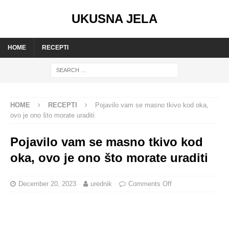
UKUSNA JELA
HOME
RECEPTI
HOME
RECEPTI
Pojavilo vam se masno tkivo kod oka,
ovo je ono što morate uraditi
Pojavilo vam se masno tkivo kod
oka, ovo je ono što morate uraditi
December 20, 2023
urednik
Comments Off