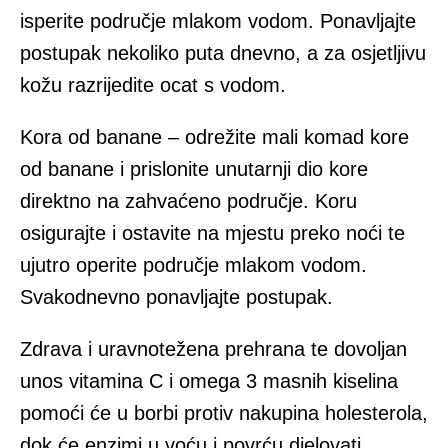
isperite područje mlakom vodom. Ponavljajte
postupak nekoliko puta dnevno, a za osjetljivu
kožu razrijedite ocat s vodom.
Kora od banane – odrežite mali komad kore
od banane i prislonite unutarnji dio kore
direktno na zahvaćeno područje. Koru
osigurajte i ostavite na mjestu preko noći te
ujutro operite područje mlakom vodom.
Svakodnevno ponavljajte postupak.
Zdrava i uravnotežena prehrana te dovoljan
unos vitamina C i omega 3 masnih kiselina
pomoći će u borbi protiv nakupina holesterola,
dok će enzimi u voću i povrću djelovati