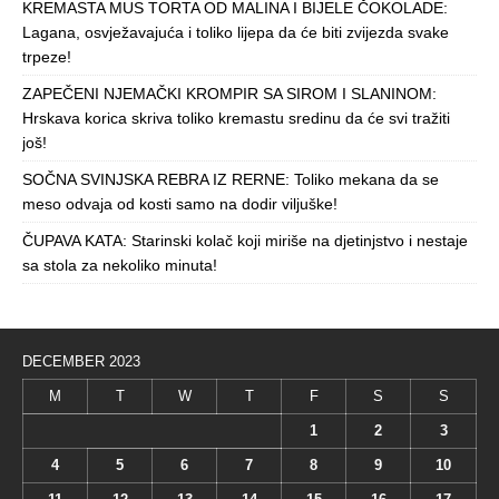
KREMASTA MUS TORTA OD MALINA I BIJELE ČOKOLADE:
Lagana, osvježavajuća i toliko lijepa da će biti zvijezda svake
trpeze!
ZAPEČENI NJEMAČKI KROMPIR SA SIROM I SLANINOM:
Hrskava korica skriva toliko kremastu sredinu da će svi tražiti
još!
SOČNA SVINJSKA REBRA IZ RERNE: Toliko mekana da se
meso odvaja od kosti samo na dodir viljuške!
ČUPAVA KATA: Starinski kolač koji miriše na djetinjstvo i nestaje
sa stola za nekoliko minuta!
DECEMBER 2023
M
T
W
T
F
S
S
1
2
3
4
5
6
7
8
9
10