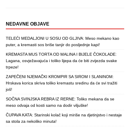
NEDAVNE OBJAVE
TELEĆI MEDALJONI U SOSU OD GLJIVA: Meso mekano kao
puter, a kremasti sos briše tanjir do posljednje kapi!
KREMASTA MUS TORTA OD MALINA I BIJELE ČOKOLADE:
Lagana, osvježavajuća i toliko lijepa da će biti zvijezda svake
trpeze!
ZAPEČENI NJEMAČKI KROMPIR SA SIROM I SLANINOM:
Hrskava korica skriva toliko kremastu sredinu da će svi tražiti
još!
SOČNA SVINJSKA REBRA IZ RERNE: Toliko mekana da se
meso odvaja od kosti samo na dodir viljuške!
ČUPAVA KATA: Starinski kolač koji miriše na djetinjstvo i nestaje
sa stola za nekoliko minuta!