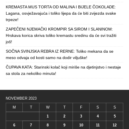
KREMASTA MUS TORTA OD MALINA I BIJELE ČOKOLADE:
Lagana, osvježavajuća i toliko lijepa da će biti zvijezda svake
trpeze!
ZAPEČENI NJEMAČKI KROMPIR SA SIROM I SLANINOM:
Hrskava korica skriva toliko kremastu sredinu da će svi tražiti
još!
SOČNA SVINJSKA REBRA IZ RERNE: Toliko mekana da se
meso odvaja od kosti samo na dodir viljuške!
ČUPAVA KATA: Starinski kolač koji miriše na djetinjstvo i nestaje
sa stola za nekoliko minuta!
NOVEMBER 2023
M
T
W
T
F
S
S
1
2
3
4
5
6
7
8
9
10
11
12