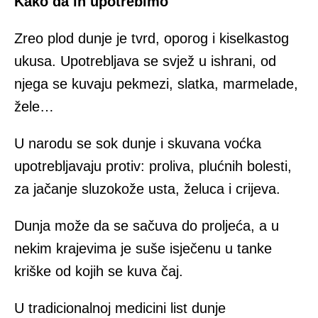
Kako da ih upotrebimo
Zreo plod dunje je tvrd, oporog i kiselkastog
ukusa. Upotrebljava se svjež u ishrani, od
njega se kuvaju pekmezi, slatka, marmelade,
žele…
U narodu se sok dunje i skuvana voćka
upotrebljavaju protiv: proliva, plućnih bolesti,
za jačanje sluzokože usta, želuca i crijeva.
Dunja može da se sačuva do proljeća, a u
nekim krajevima je suše isječenu u tanke
kriške od kojih se kuva čaj.
U tradicionalnoj medicini list dunje