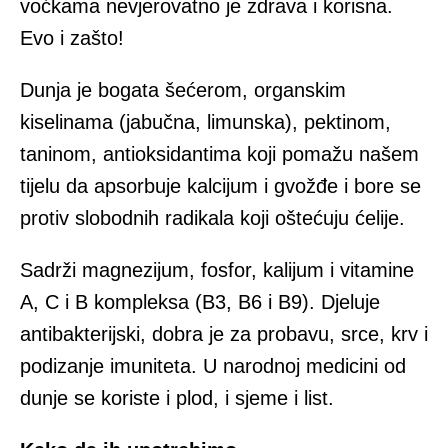
voćkama nevjerovatno je zdrava i korisna.
Evo i zašto!
Dunja je bogata šećerom, organskim
kiselinama (jabučna, limunska), pektinom,
taninom, antioksidantima koji pomažu našem
tijelu da apsorbuje kalcijum i gvožđe i bore se
protiv slobodnih radikala koji oštećuju ćelije.
Sadrži magnezijum, fosfor, kalijum i vitamine
A, C i B kompleksa (B3, B6 i B9). Djeluje
antibakterijski, dobra je za probavu, srce, krv i
podizanje imuniteta. U narodnoj medicini od
dunje se koriste i plod, i sjeme i list.