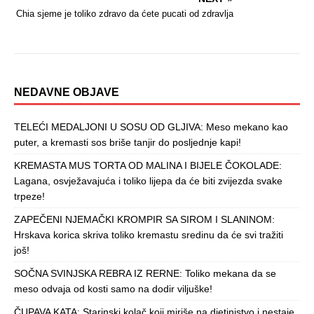
Chia sjeme je toliko zdravo da ćete pucati od zdravlja
NEDAVNE OBJAVE
TELEĆI MEDALJONI U SOSU OD GLJIVA: Meso mekano kao
puter, a kremasti sos briše tanjir do posljednje kapi!
KREMASTA MUS TORTA OD MALINA I BIJELE ČOKOLADE:
Lagana, osvježavajuća i toliko lijepa da će biti zvijezda svake
trpeze!
ZAPEČENI NJEMAČKI KROMPIR SA SIROM I SLANINOM:
Hrskava korica skriva toliko kremastu sredinu da će svi tražiti
još!
SOČNA SVINJSKA REBRA IZ RERNE: Toliko mekana da se
meso odvaja od kosti samo na dodir viljuške!
ČUPAVA KATA: Starinski kolač koji miriše na djetinjstvo i nestaje