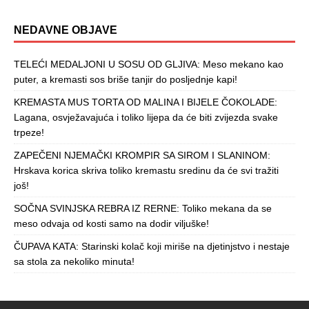
NEDAVNE OBJAVE
TELEĆI MEDALJONI U SOSU OD GLJIVA: Meso mekano kao
puter, a kremasti sos briše tanjir do posljednje kapi!
KREMASTA MUS TORTA OD MALINA I BIJELE ČOKOLADE:
Lagana, osvježavajuća i toliko lijepa da će biti zvijezda svake
trpeze!
ZAPEČENI NJEMAČKI KROMPIR SA SIROM I SLANINOM:
Hrskava korica skriva toliko kremastu sredinu da će svi tražiti
još!
SOČNA SVINJSKA REBRA IZ RERNE: Toliko mekana da se
meso odvaja od kosti samo na dodir viljuške!
ČUPAVA KATA: Starinski kolač koji miriše na djetinjstvo i nestaje
sa stola za nekoliko minuta!