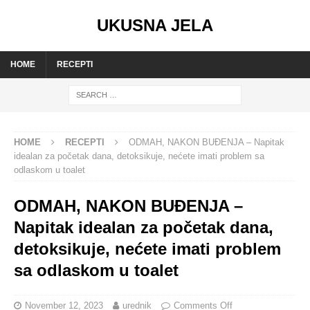
UKUSNA JELA
HOME
RECEPTI
HOME
RECEPTI
ODMAH, NAKON BUĐENJA – Napitak
idealan za početak dana, detoksikuje, nećete imati problem sa
odlaskom u toalet
ODMAH, NAKON BUĐENJA –
Napitak idealan za početak dana,
detoksikuje, nećete imati problem
sa odlaskom u toalet
November 12, 2023
urednik
Comments Off