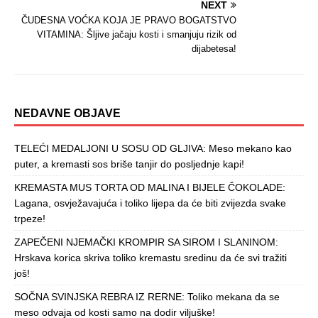
NEXT
ČUDESNA VOĆKA KOJA JE PRAVO BOGATSTVO
VITAMINA: Šljive jačaju kosti i smanjuju rizik od
dijabetesa!
NEDAVNE OBJAVE
TELEĆI MEDALJONI U SOSU OD GLJIVA: Meso mekano kao
puter, a kremasti sos briše tanjir do posljednje kapi!
KREMASTA MUS TORTA OD MALINA I BIJELE ČOKOLADE:
Lagana, osvježavajuća i toliko lijepa da će biti zvijezda svake
trpeze!
ZAPEČENI NJEMAČKI KROMPIR SA SIROM I SLANINOM:
Hrskava korica skriva toliko kremastu sredinu da će svi tražiti
još!
SOČNA SVINJSKA REBRA IZ RERNE: Toliko mekana da se
meso odvaja od kosti samo na dodir viljuške!