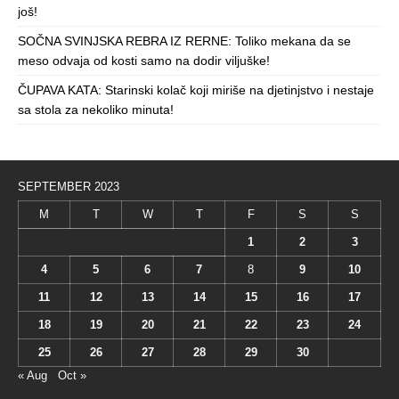
još!
SOČNA SVINJSKA REBRA IZ RERNE: Toliko mekana da se
meso odvaja od kosti samo na dodir viljuške!
ČUPAVA KATA: Starinski kolač koji miriše na djetinjstvo i nestaje
sa stola za nekoliko minuta!
SEPTEMBER 2023
M
T
W
T
F
S
S
1
2
3
4
5
6
7
8
9
10
11
12
13
14
15
16
17
18
19
20
21
22
23
24
25
26
27
28
29
30
« Aug
Oct »