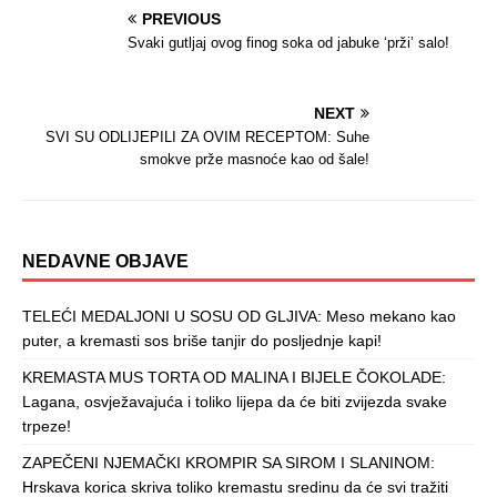
PREVIOUS
Svaki gutljaj ovog finog soka od jabuke ‘prži’ salo!
NEXT
SVI SU ODLIJEPILI ZA OVIM RECEPTOM: Suhe
smokve prže masnoće kao od šale!
NEDAVNE OBJAVE
TELEĆI MEDALJONI U SOSU OD GLJIVA: Meso mekano kao
puter, a kremasti sos briše tanjir do posljednje kapi!
KREMASTA MUS TORTA OD MALINA I BIJELE ČOKOLADE:
Lagana, osvježavajuća i toliko lijepa da će biti zvijezda svake
trpeze!
ZAPEČENI NJEMAČKI KROMPIR SA SIROM I SLANINOM:
Hrskava korica skriva toliko kremastu sredinu da će svi tražiti