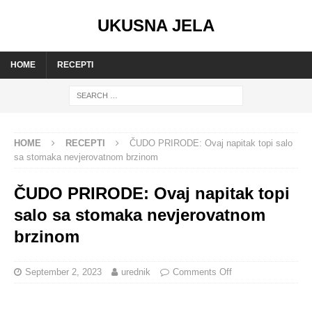
UKUSNA JELA
HOME
RECEPTI
HOME
RECEPTI
ČUDO PRIRODE: Ovaj napitak topi salo
sa stomaka nevjerovatnom brzinom
ČUDO PRIRODE: Ovaj napitak topi
salo sa stomaka nevjerovatnom
brzinom
September 2, 2023
urednik
Comments Off