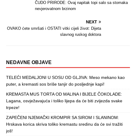
ČUDO PRIRODE: Ovaj napitak topi salo sa stomaka
nevjerovatnom brzinom
NEXT
OVAKO ćete smršati i OSTATI vitki cijeli život: Dijeta
slavnog ruskog doktora
NEDAVNE OBJAVE
TELEĆI MEDALJONI U SOSU OD GLJIVA: Meso mekano kao
puter, a kremasti sos briše tanjir do posljednje kapi!
KREMASTA MUS TORTA OD MALINA I BIJELE ČOKOLADE:
Lagana, osvježavajuća i toliko lijepa da će biti zvijezda svake
trpeze!
ZAPEČENI NJEMAČKI KROMPIR SA SIROM I SLANINOM:
Hrskava korica skriva toliko kremastu sredinu da će svi tražiti
još!