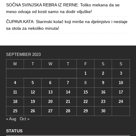
SOČNA SVINJSKA REBRA IZ RERNE: Toliko mekana da se
meso odvaja od kosti samo na dodir viljuške!
ČUPAVA KATA: Starinski kolač koji miriše na djetinjstvo i nestaje
sa stola za nekoliko minuta!
SEPTEMBER 2023
M
T
W
T
F
S
S
1
2
3
4
5
6
7
8
9
10
11
12
13
14
15
16
17
18
19
20
21
22
23
24
25
26
27
28
29
30
« Aug
Oct »
STATUS