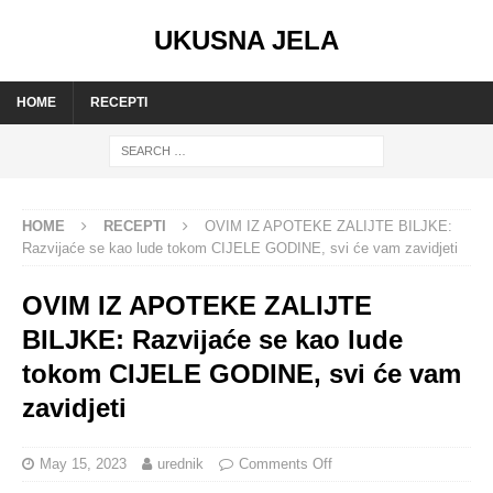
UKUSNA JELA
HOME
RECEPTI
HOME
RECEPTI
OVIM IZ APOTEKE ZALIJTE BILJKE:
Razvijaće se kao lude tokom CIJELE GODINE, svi će vam zavidjeti
OVIM IZ APOTEKE ZALIJTE
BILJKE: Razvijaće se kao lude
tokom CIJELE GODINE, svi će vam
zavidjeti
May 15, 2023
urednik
Comments Off