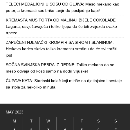
TELEĆI MEDALJONI U SOSU OD GLJIVA: Meso mekano kao
puter, a kremasti sos briše tanjir do posljednje kapi!
KREMASTA MUS TORTA OD MALINA I BIJELE ČOKOLADE:
Lagana, osvježavajuća i toliko lijepa da će biti zvijezda svake
trpeze!
ZAPEČENI NJEMAČKI KROMPIR SA SIROM I SLANINOM:
Hrskava korica skriva toliko kremastu sredinu da će svi tražiti
još!
SOČNA SVINJSKA REBRA IZ RERNE: Toliko mekana da se
meso odvaja od kosti samo na dodir viljuške!
ČUPAVA KATA: Starinski kolač koji miriše na djetinjstvo i nestaje
sa stola za nekoliko minuta!
MAY 2023
M
T
W
T
F
S
S