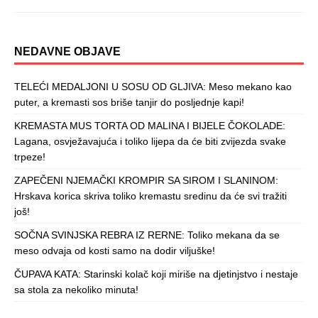
NEDAVNE OBJAVE
TELEĆI MEDALJONI U SOSU OD GLJIVA: Meso mekano kao
puter, a kremasti sos briše tanjir do posljednje kapi!
KREMASTA MUS TORTA OD MALINA I BIJELE ČOKOLADE:
Lagana, osvježavajuća i toliko lijepa da će biti zvijezda svake
trpeze!
ZAPEČENI NJEMAČKI KROMPIR SA SIROM I SLANINOM:
Hrskava korica skriva toliko kremastu sredinu da će svi tražiti
još!
SOČNA SVINJSKA REBRA IZ RERNE: Toliko mekana da se
meso odvaja od kosti samo na dodir viljuške!
ČUPAVA KATA: Starinski kolač koji miriše na djetinjstvo i nestaje
sa stola za nekoliko minuta!