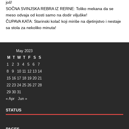
još!
SOČNA SVINJSKA REBRA IZ RERNE: Toliko mekana da se
meso odvaja od kosti samo na dodir viljuške!
ČUPAVA KATA: Starinski kolač koji miriše na djetinjstvo i nestaje
sa stola za nekoliko minuta!
May 2023
M
T
W
T
F
S
S
1
2
3
4
5
6
7
8
9
10
11
12
13
14
15
16
17
18
19
20
21
22
23
24
25
26
27
28
29
30
31
« Apr
Jun »
STATUS
PAGES