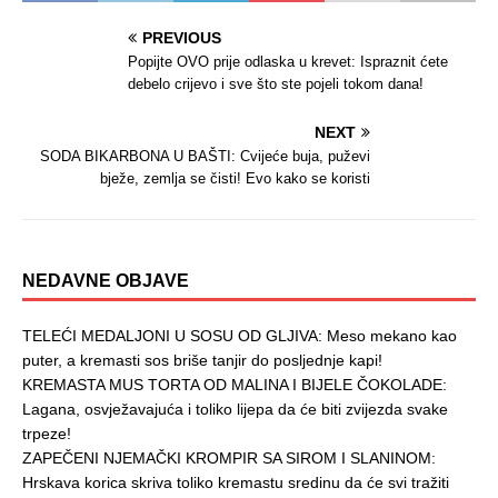
PREVIOUS
Popijte OVO prije odlaska u krevet: Ispraznit ćete
debelo crijevo i sve što ste pojeli tokom dana!
NEXT
SODA BIKARBONA U BAŠTI: Cvijeće buja, puževi
bježe, zemlja se čisti! Evo kako se koristi
NEDAVNE OBJAVE
TELEĆI MEDALJONI U SOSU OD GLJIVA: Meso mekano kao
puter, a kremasti sos briše tanjir do posljednje kapi!
KREMASTA MUS TORTA OD MALINA I BIJELE ČOKOLADE:
Lagana, osvježavajuća i toliko lijepa da će biti zvijezda svake
trpeze!
ZAPEČENI NJEMAČKI KROMPIR SA SIROM I SLANINOM:
Hrskava korica skriva toliko kremastu sredinu da će svi tražiti