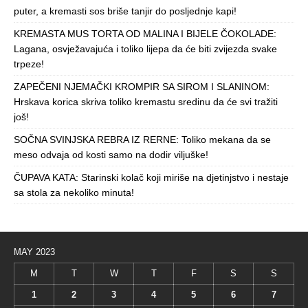
puter, a kremasti sos briše tanjir do posljednje kapi!
KREMASTA MUS TORTA OD MALINA I BIJELE ČOKOLADE:
Lagana, osvježavajuća i toliko lijepa da će biti zvijezda svake
trpeze!
ZAPEČENI NJEMAČKI KROMPIR SA SIROM I SLANINOM:
Hrskava korica skriva toliko kremastu sredinu da će svi tražiti
još!
SOČNA SVINJSKA REBRA IZ RERNE: Toliko mekana da se
meso odvaja od kosti samo na dodir viljuške!
ČUPAVA KATA: Starinski kolač koji miriše na djetinjstvo i nestaje
sa stola za nekoliko minuta!
MAY 2023
M
T
W
T
F
S
S
1
2
3
4
5
6
7