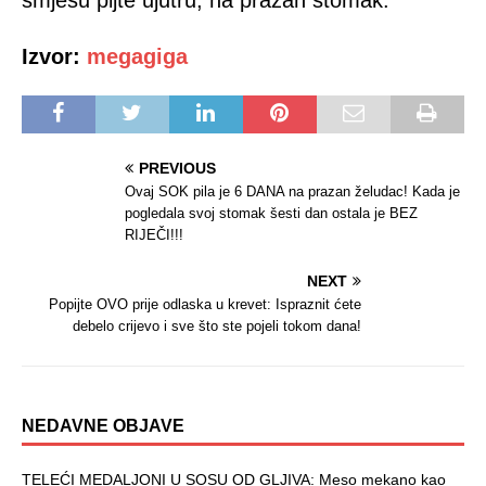
smjesu pijte ujutru, na prazan stomak.
Izvor:
megagiga
PREVIOUS
Ovaj SOK pila je 6 DANA na prazan želudac! Kada je
pogledala svoj stomak šesti dan ostala je BEZ
RIJEČI!!!
NEXT
Popijte OVO prije odlaska u krevet: Ispraznit ćete
debelo crijevo i sve što ste pojeli tokom dana!
NEDAVNE OBJAVE
TELEĆI MEDALJONI U SOSU OD GLJIVA: Meso mekano kao