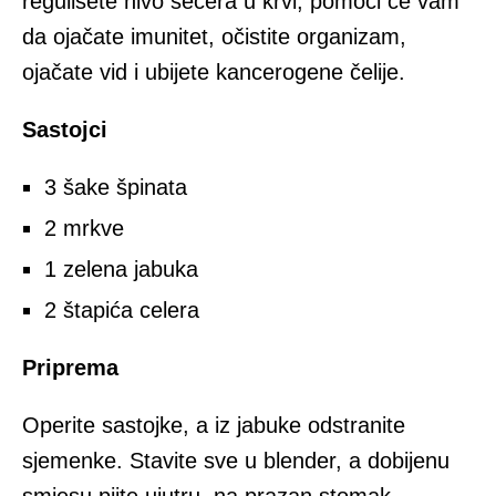
regulišete nivo šećera u krvi, pomoći će vam
da ojačate imunitet, očistite organizam,
ojačate vid i ubijete kancerogene čelije.
Sastojci
3 šake špinata
2 mrkve
1 zelena jabuka
2 štapića celera
Priprema
Operite sastojke, a iz jabuke odstranite
sjemenke. Stavite sve u blender, a dobijenu