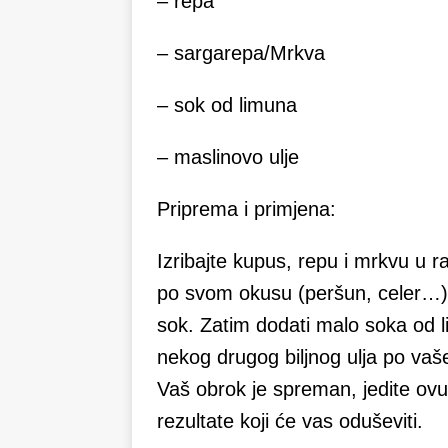
– repa
– sargarepa/Mrkva
– sok od limuna
– maslinovo ulje
Priprema i primjena:
Izribajte kupus, repu i mrkvu u r
po svom okusu (peršun, celer…).
sok. Zatim dodati malo soka od li
nekog drugog biljnog ulja po vaše
Vaš obrok je spreman, jedite ovu 
rezultate koji će vas oduševiti.