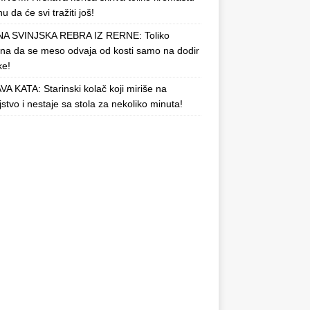
u da će svi tražiti još!
A SVINJSKA REBRA IZ RERNE: Toliko
a da se meso odvaja od kosti samo na dodir
ke!
A KATA: Starinski kolač koji miriše na
njstvo i nestaje sa stola za nekoliko minuta!