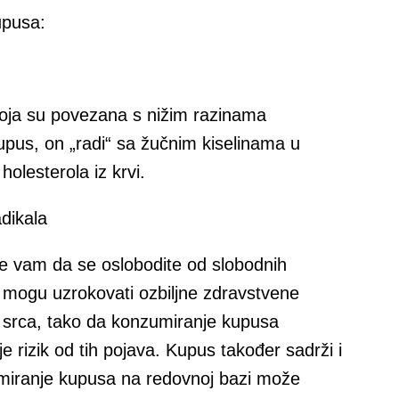
upusa:
koja su povezana s nižim razinama
upus, on „radi“ sa žučnim kiselinama u
olesterola iz krvi.
dikala
e vam da se oslobodite od slobodnih
ali mogu uzrokovati ozbiljne zdravstvene
i srca, tako da konzumiranje kupusa
 rizik od tih pojava. Kupus također sadrži i
miranje kupusa na redovnoj bazi može