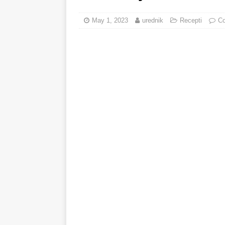
minuta!
RECEPTI
May 1, 2023
urednik
Recepti
C