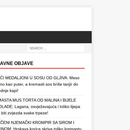
AVNE OBJAVE
ĆI MEDALJONI U SOSU OD GLJIVA: Meso
o kao puter, a kremasti sos briše tanjir do
ednje kapi!
ASTA MUS TORTA OD MALINA I BIJELE
ADE: Lagana, osvježavajuća i toliko lijepa
 biti zvijezda svake trpeze!
ČENI NJEMAČKI KROMPIR SA SIROM I
NOM: Hrskava korica skriva toliko kremastu