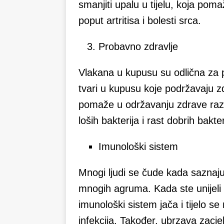
smanjiti upalu u tijelu, koja pom
poput artritisa i bolesti srca.
Probavno zdravlje
Vlakana u kupusu su odlična za 
tvari u kupusu koje podržavaju zd
pomaže u održavanju zdrave razin
loših bakterija i rast dobrih bakter
Imunološki sistem
Mnogi ljudi se čude kada saznaj
mnogih agruma. Kada ste unijeli 
imunološki sistem jača i tijelo se 
infekcija. Također, ubrzava zacje