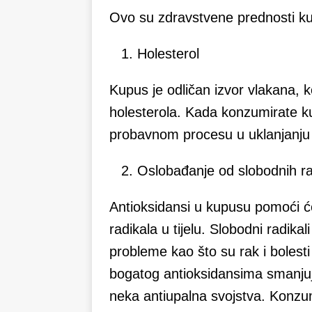
Ovo su zdravstvene prednosti k
Holesterol
Kupus je odličan izvor vlakana, 
holesterola. Kada konzumirate k
probavnom procesu u uklanjanju h
Oslobađanje od slobodnih ra
Antioksidansi u kupusu pomoći ć
radikala u tijelu. Slobodni radik
probleme kao što su rak i bolest
bogatog antioksidansima smanjuje
neka antiupalna svojstva. Konzu