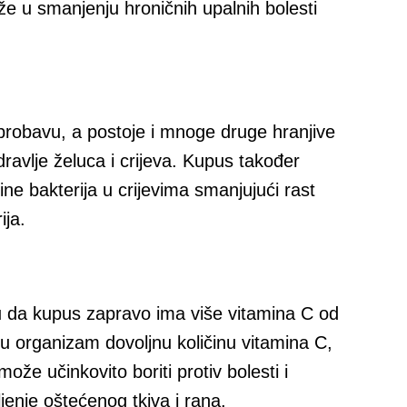
aže u smanjenju hroničnih upalnih bolesti
probavu, a postoje i mnoge druge hranjive
ravlje želuca i crijeva. Kupus također
e bakterija u crijevima smanjujući rast
ija.
u da kupus zapravo ima više vitamina C od
u organizam dovoljnu količinu vitamina C,
može učinkovito boriti protiv bolesti i
ljenje oštećenog tkiva i rana.