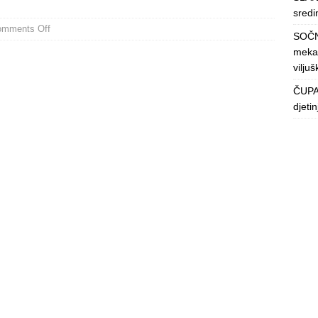
sredin
omments Off
SOČN
mekan
viljuš
ČUPAV
djeti