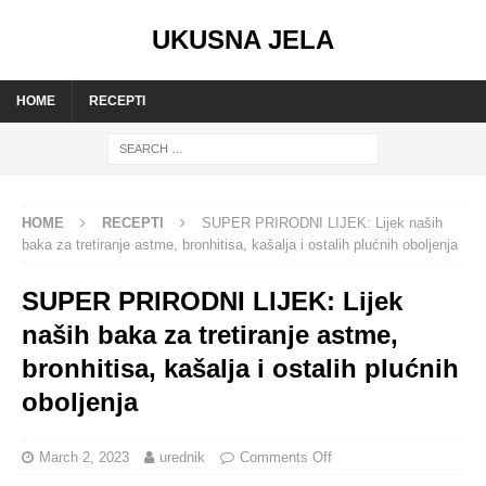
UKUSNA JELA
HOME
RECEPTI
HOME
RECEPTI
SUPER PRIRODNI LIJEK: Lijek naših
baka za tretiranje astme, bronhitisa, kašalja i ostalih plućnih oboljenja
SUPER PRIRODNI LIJEK: Lijek
naših baka za tretiranje astme,
bronhitisa, kašalja i ostalih plućnih
oboljenja
March 2, 2023
urednik
Comments Off