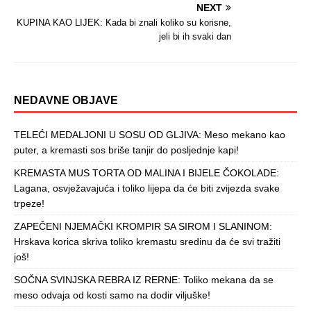
NEXT
KUPINA KAO LIJEK: Kada bi znali koliko su korisne,
jeli bi ih svaki dan
NEDAVNE OBJAVE
TELEĆI MEDALJONI U SOSU OD GLJIVA: Meso mekano kao
puter, a kremasti sos briše tanjir do posljednje kapi!
KREMASTA MUS TORTA OD MALINA I BIJELE ČOKOLADE:
Lagana, osvježavajuća i toliko lijepa da će biti zvijezda svake
trpeze!
ZAPEČENI NJEMAČKI KROMPIR SA SIROM I SLANINOM:
Hrskava korica skriva toliko kremastu sredinu da će svi tražiti
još!
SOČNA SVINJSKA REBRA IZ RERNE: Toliko mekana da se
meso odvaja od kosti samo na dodir viljuške!